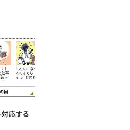
生相
「大人になっても母がこ
「両親のもめごとに巻き
大人になって
を仕事
わい」でも「一緒に暮ら
込まれてめんどくさい」
妹の確執…「
が眩し
そう」と言われて……＃
けど実家で暮らすしか
ほしい」納得
ってし
ガンバラナイ人生相談
ない……#ガンバラナイ
合は #ガン
人生相談
生相談
の回
う対応する