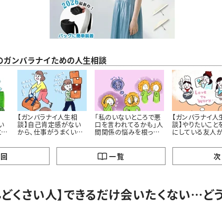
のガンバラナイための人生相談
相
【ガンバラナイ人生相
「私のいないところで悪
【ガンバラナイ人
い
談】自己肯定感がない
口を言われてるかも」人
談】やりたいこと
とし
から、仕事がうまくいき
間関係の悩みを根っこ
にしている友人
歩
ません！
から解決するには ＃
い……私も、と思
ガンバラナイ人生相談
まいます
の回
一覧
次
んどくさい人】できるだけ会いたくない…ど