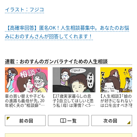
イラスト：フジコ
【高確率回答】匿名OK！人生相談募集中。あなたのお悩
みにおのすんさんが回答してくれます！
連載：おのすんのガンバラナイための人生相談
車の買い替えや子ども
【27歳実家暮らしの息
【人生相談】「娘の彼
の進路も義母が先。20
子】自立してほしいと思
が好きになれない…
年続く夫の"相談癖"に
う私（母）は薄情？＜50
は口を出すべき?答
どう向き合うべき？
代女性の人生相談＞
伝え方にあった
前の回
一覧
次の回