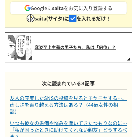
Googleに
saita
をお気に入り登録する
saita(サイタ)に
を入れるだけ！
容姿至上主義の男子たち。私は「何位」？
次に読まれている３記事
友人の充実したSNSの投稿を見るとモヤモヤする…。
虚しさを乗り越える方法はある？（44歳女性の相
談）
いつも彼女の愚痴や悩みを聞いてきたつもりなのに…
「私が困ったときに助けてくれない親友」どうするべ
き？