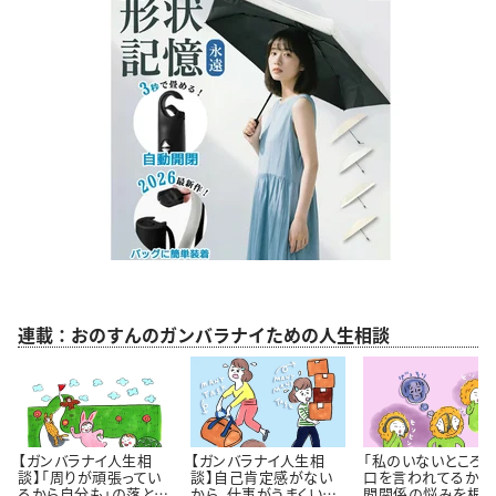
連載：おのすんのガンバラナイための人生相談
【ガンバラナイ人生相
【ガンバラナイ人生相
「私のいないところ
談】「周りが頑張ってい
談】自己肯定感がない
口を言われてるかも
るから自分も」の落とし
から、仕事がうまくいき
間関係の悩みを根っ