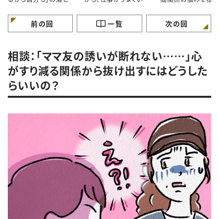
穴｜自分のペースで歩
ません！
から解決するには 
けていますか？
ガンバラナイ人生相
前の回
一覧
次の回
相談：「ママ友の誘いが断れない……」心
がすり減る関係から抜け出すにはどうした
らいいの？