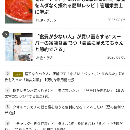
をムダなく摂れる簡単レシピ｜管理栄養士
に学ぶ
料理・グルメ
2026.08.05
5
「食費が少ない人」が買い置きする“スー
パーの冷凍食品”3つ「豪華に見えてちゃん
と節約できる」
お金・学ぶ
2026.08.05
捨てなかった人、正解です！小さい「ペットボトルのふた」に6
6
new
枚も入った「防災対策」【便利な活用術3選】
桃をレモン水に入れると…「夫に言いたい」「見た目がきれい」【夏の
7
果物の知って得する知恵3選】
タオルハンカチの縦と横を縫うと便利になる！マネしたい【夏の便利ワ
8
ザ3選】
「チャック付き保存袋」と「タオル2枚」を組み合わせると…「快適だ
9
わ」「持ち歩きたい」【便利な活用術】