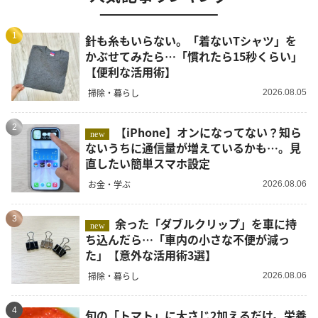
1
針も糸もいらない。「着ないTシャツ」を
かぶせてみたら…「慣れたら15秒くらい」
【便利な活用術】
掃除・暮らし
2026.08.05
2
【iPhone】オンになってない？知ら
new
ないうちに通信量が増えているかも…。見
直したい簡単スマホ設定
お金・学ぶ
2026.08.06
3
余った「ダブルクリップ」を車に持
new
ち込んだら…「車内の小さな不便が減っ
た」【意外な活用術3選】
掃除・暮らし
2026.08.06
4
旬の「トマト」に大さじ2加えるだけ。栄養