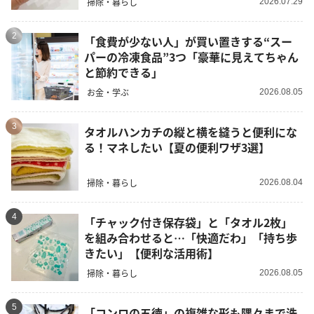
掃除・暮らし
2026.07.29
2
「食費が少ない人」が買い置きする“スー
パーの冷凍食品”3つ「豪華に見えてちゃん
と節約できる」
お金・学ぶ
2026.08.05
3
タオルハンカチの縦と横を縫うと便利にな
る！マネしたい【夏の便利ワザ3選】
掃除・暮らし
2026.08.04
4
「チャック付き保存袋」と「タオル2枚」
を組み合わせると…「快適だわ」「持ち歩
きたい」【便利な活用術】
掃除・暮らし
2026.08.05
5
「コンロの五徳」の複雑な形も隅々まで洗