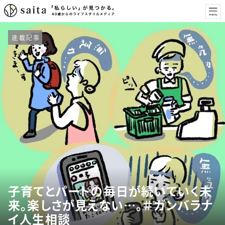
連載記事
子育てとパートの毎日が続いていく未
来。楽しさが見えない…。＃ガンバラナ
イ人生相談