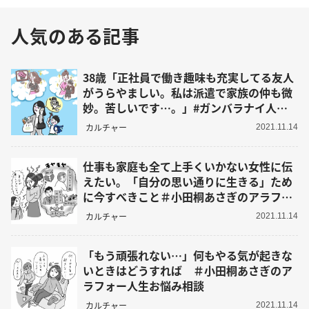
人気のある記事
38歳「正社員で働き趣味も充実してる友人
がうらやましい。私は派遣で家族の仲も微
妙。苦しいです…。」#ガンバラナイ人生
相談
カルチャー
2021.11.14
仕事も家庭も全て上手くいかない女性に伝
えたい。「自分の思い通りに生きる」ため
に今すべきこと＃小田桐あさぎのアラフォ
ー人生お悩み相談
カルチャー
2021.11.14
「もう頑張れない…」何もやる気が起きな
いときはどうすれば ＃小田桐あさぎのア
ラフォー人生お悩み相談
カルチャー
2021.11.14