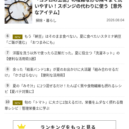
いやすい！スポンジの代わりに使う【意外
なアイテム】
掃除・暮らし
2026.08.04
もう「納豆」はそのまま食べない。夏に食べたいスタミナ納豆
6
new
「ご飯が進む」「おつまみにも」
洋服を洗う以外で使ったら正解だった。夏に役立つ「洗濯ネット」の
7
【便利な活用術3選】
余った「結束バンド1本」が夏のお出かけに大活躍「組み合わせるだ
8
け」「かさばらない」【便利な活用術】
夏の「みそ汁」に2つ混ぜるだけ！たんぱく質や食物繊維も摂れるレシ
9
ピ【夏バテ対策に】
旬の「トマト」に大さじ2加えるだけ。栄養をムダなく摂れる簡
10
new
単レシピ｜管理栄養士に学ぶ
ランキングをもっと見る