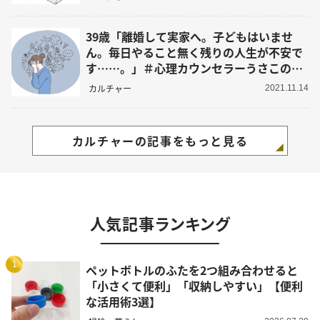
39歳「離婚して実家へ。子どもはいませ
ん。毎日やること無く残りの人生が不安で
す……。」＃心理カウンセラーうさこの心
を軽くする考え方
カルチャー
2021.11.14
カルチャーの記事をもっと見る
人気記事ランキング
1
ペットボトルのふたを2つ組み合わせると
「小さくて便利」「収納しやすい」【便利
な活用術3選】