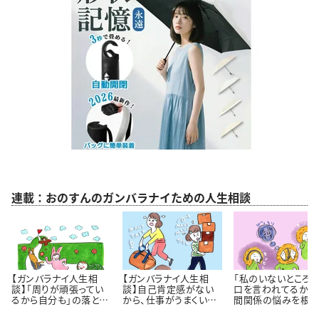
連載：おのすんのガンバラナイための人生相談
【ガンバラナイ人生相
【ガンバラナイ人生相
「私のいないところ
談】「周りが頑張ってい
談】自己肯定感がない
口を言われてるかも
るから自分も」の落とし
から、仕事がうまくいき
間関係の悩みを根っ
穴｜自分のペースで歩
ません！
から解決するには 