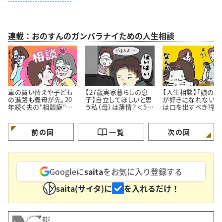
連載：おのすんのガンバラナイための人生相談
車の買い替えや子ども
【27歳実家暮らしの息
【人生相談】「娘の彼
の進路も義母が先。20
子】自立してほしいと思
が好きになれない…
年続く夫の"相談癖"に
う私（母）は薄情？＜50
は口を出すべき?答
どう向き合うべき？
代女性の人生相談＞
伝え方にあった
前の回
一覧
次の回
Googleに
saita
をお気に入り登録する
saita(サイタ)に
を入れるだけ！