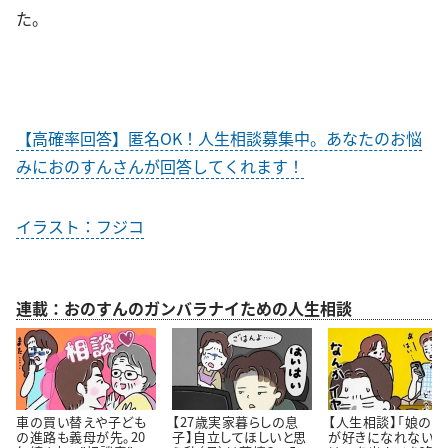
た。
【高確率回答】匿名OK！人生相談募集中。あなたのお悩
みにおのすんさんが回答してくれます！
イラスト：フジコ
連載：おのすんのガンバラナイための人生相談
車の買い替えや子ども
【27歳実家暮らしの息
【人生相談】「娘の彼
の進路も義母が先。20
子】自立してほしいと思
が好きになれない…