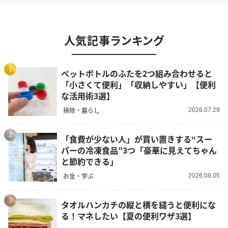
人気記事ランキング
1
ペットボトルのふたを2つ組み合わせると
「小さくて便利」「収納しやすい」【便利
な活用術3選】
掃除・暮らし
2026.07.29
2
「食費が少ない人」が買い置きする“スー
パーの冷凍食品”3つ「豪華に見えてちゃん
と節約できる」
お金・学ぶ
2026.08.05
3
タオルハンカチの縦と横を縫うと便利にな
る！マネしたい【夏の便利ワザ3選】