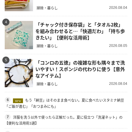
掃除・暮らし
2026.08.04
4
「チャック付き保存袋」と「タオル2枚」
を組み合わせると…「快適だわ」「持ち歩
きたい」【便利な活用術】
掃除・暮らし
2026.08.05
5
「コンロの五徳」の複雑な形も隅々まで洗
いやすい！スポンジの代わりに使う【意外
なアイテム】
掃除・暮らし
2026.08.04
もう「納豆」はそのまま食べない。夏に食べたいスタミナ納豆
6
new
「ご飯が進む」「おつまみにも」
洋服を洗う以外で使ったら正解だった。夏に役立つ「洗濯ネット」の
7
【便利な活用術3選】