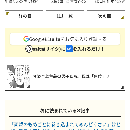
年続く夫の"相談癖"に
う私（母）は薄情？＜50
は口を出すべき?答
どう向き合うべき？
代女性の人生相談＞
伝え方にあった
前の回
一覧
次の回
Googleに
saita
をお気に入り登録する
saita(サイタ)に
を入れるだけ！
容姿至上主義の男子たち。私は「何位」？
次に読まれている３記事
「両親のもめごとに巻き込まれてめんどくさい」けど