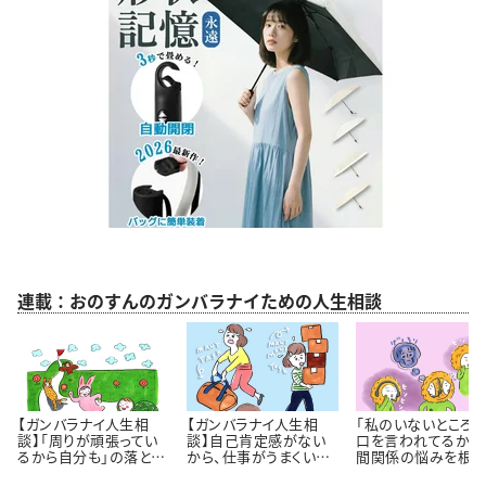
連載：おのすんのガンバラナイための人生相談
【ガンバラナイ人生相
【ガンバラナイ人生相
「私のいないところ
談】「周りが頑張ってい
談】自己肯定感がない
口を言われてるかも
るから自分も」の落とし
から、仕事がうまくいき
間関係の悩みを根っ
穴｜自分のペースで歩
ません！
から解決するには 