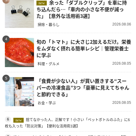
3
余った「ダブルクリップ」を車に持
new
ち込んだら…「車内の小さな不便が減っ
た」【意外な活用術3選】
掃除・暮らし
2026.08.06
4
旬の「トマト」に大さじ2加えるだけ。栄養
をムダなく摂れる簡単レシピ｜管理栄養士
に学ぶ
料理・グルメ
2026.08.05
5
「食費が少ない人」が買い置きする“スー
パーの冷凍食品”3つ「豪華に見えてちゃん
と節約できる」
お金・学ぶ
2026.08.05
捨てなかった人、正解です！小さい「ペットボトルのふた」に6
6
new
枚も入った「防災対策」【便利な活用術3選】