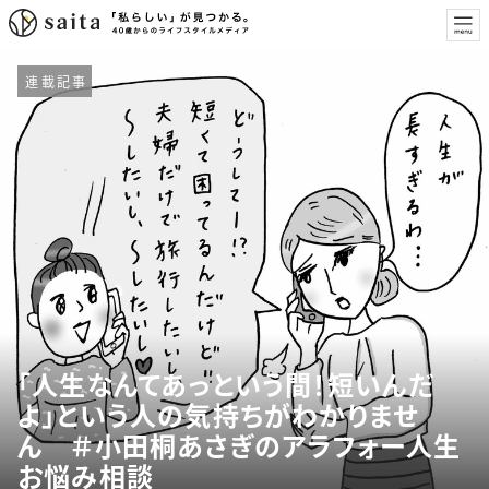
連載記事
「人生なんてあっという間！短いんだ
よ」という人の気持ちがわかりませ
ん ＃小田桐あさぎのアラフォー人生
お悩み相談