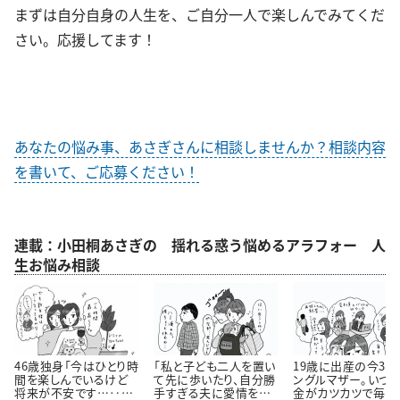
まずは自分自身の人生を、ご自分一人で楽しんでみてくだ
さい。応援してます！
あなたの悩み事、あさぎさんに相談しませんか？相談内容
を書いて、ご応募ください！
連載：小田桐あさぎの 揺れる惑う悩めるアラフォー 人
生お悩み相談
46歳独身「今はひとり時
「私と子ども二人を置い
19歳に出産の今36
間を楽しんでいるけど
て先に歩いたり、自分勝
ングルマザー。いつ
将来が不安です…‥。」
手すぎる夫に愛情をも
金がカツカツで毎日