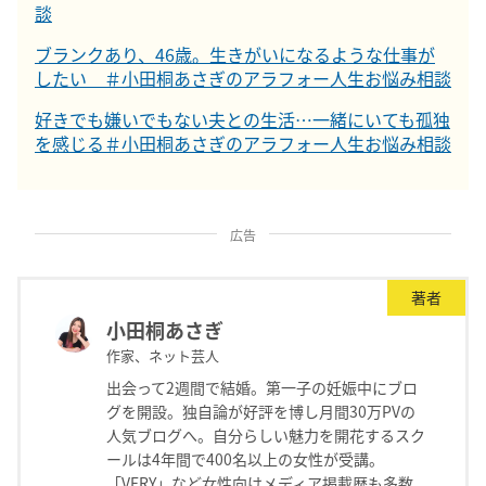
談
ブランクあり、46歳。生きがいになるような仕事が
したい ＃小田桐あさぎのアラフォー人生お悩み相談
好きでも嫌いでもない夫との生活…一緒にいても孤独
を感じる＃小田桐あさぎのアラフォー人生お悩み相談
広告
著者
小田桐あさぎ
作家、ネット芸人
出会って2週間で結婚。第一子の妊娠中にブロ
グを開設。独自論が好評を博し月間30万PVの
人気ブログへ。自分らしい魅力を開花するスク
ールは4年間で400名以上の女性が受講。
「VERY」など女性向けメディア掲載歴も多数。