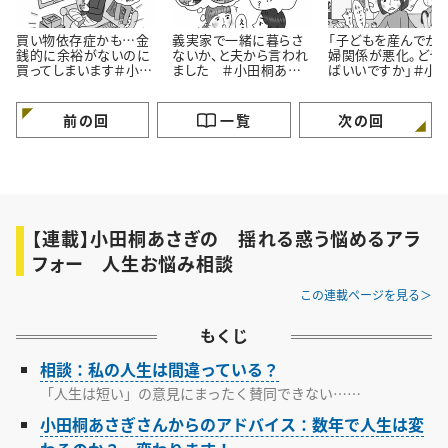
買い物依存症かも…金
義実家で一緒に暮らさ
「子どもを産んでか
銭的に余裕がないのに
ないか、と夫から言われ
婦関係が悪化。どう
買ってしまいます＃小田
ました ＃小田桐あさ
ばいいですか」＃小
桐あさぎのアラフォー人
ぎのアラフォー人生お悩
あさぎのアラフォー
生お悩み相談
み相談
お悩み相談
前の回
一覧
次の回
【連載】小田桐あさぎの 揺れる惑う悩めるアラ
フォー 人生お悩み相談
この連載ページを見る
もくじ
相談：私の人生は間違っている？
「人生は短い」の意見にまったく賛同できない……
小田桐あさぎさんからのアドバイス：数年で人生は変