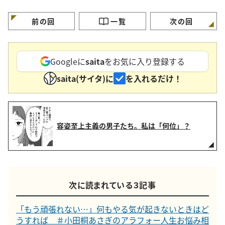
#小田桐あさぎのアラフ
てない…。」#小田桐あ
しい…。 #アラフォー
ォー人生お悩み相談
さぎのアラフォー人生お
生お悩み相談
悩み相談
前の回
一覧
次の回
Googleに
saita
をお気に入り登録する
saita(サイタ)に
を入れるだけ！
容姿至上主義の男子たち。私は「何位」？
次に読まれている３記事
「もう頑張れない…」何もやる気が起きないときはど
うすれば ＃小田桐あさぎのアラフォー人生お悩み相