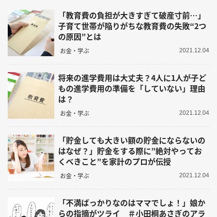
「教育費の負担が大きすぎて破産寸前…」
子育て世帯が陥りがちな教育費の失敗“2つ
の原因”とは
お金・学ぶ
2021.12.04
将来の進学費用は大丈夫？4人に1人が子ど
もの進学費用の準備を「していない」理由
は？
お金・学ぶ
2021.12.04
「貯金しても大きい額の貯金にならないの
はなぜ？」貯金をする際に”絶対やってお
くべきこと”を家計のプロが伝授
お金・学ぶ
2021.12.04
「不満ばっかりなのはママでしょ！」娘か
らの指摘がツライ ＃小田桐あさぎのアラ