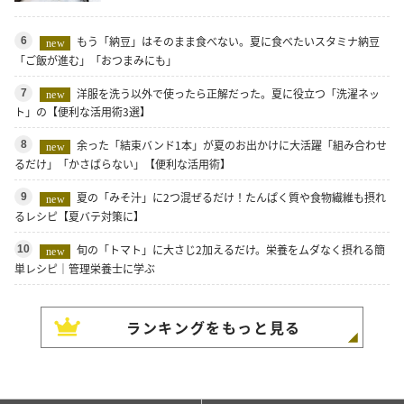
もう「納豆」はそのまま食べない。夏に食べたいスタミナ納豆
6
new
「ご飯が進む」「おつまみにも」
洋服を洗う以外で使ったら正解だった。夏に役立つ「洗濯ネッ
7
new
ト」の【便利な活用術3選】
余った「結束バンド1本」が夏のお出かけに大活躍「組み合わせ
8
new
るだけ」「かさばらない」【便利な活用術】
夏の「みそ汁」に2つ混ぜるだけ！たんぱく質や食物繊維も摂れ
9
new
るレシピ【夏バテ対策に】
旬の「トマト」に大さじ2加えるだけ。栄養をムダなく摂れる簡
10
new
単レシピ｜管理栄養士に学ぶ
ランキングをもっと見る