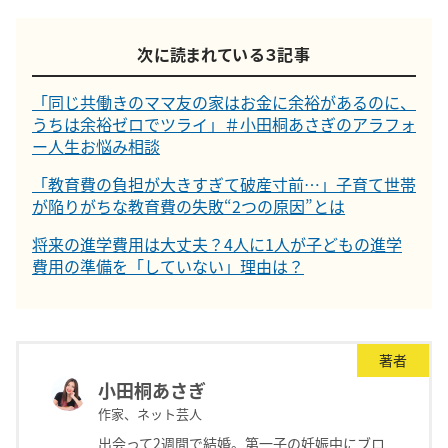
次に読まれている３記事
「同じ共働きのママ友の家はお金に余裕があるのに、
うちは余裕ゼロでツライ」＃小田桐あさぎのアラフォ
ー人生お悩み相談
「教育費の負担が大きすぎて破産寸前…」子育て世帯
が陥りがちな教育費の失敗“2つの原因”とは
将来の進学費用は大丈夫？4人に1人が子どもの進学
費用の準備を「していない」理由は？
著者
小田桐あさぎ
作家、ネット芸人
出会って2週間で結婚。第一子の妊娠中にブロ