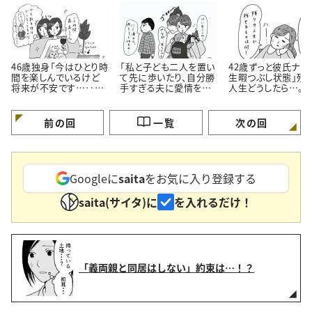
46歳独身「今はひとり時
「私と子ども二人を置い
42歳ずっと彼氏ナシ
間を楽しんでいるけど
て先に歩いたり、自分勝
生暇つぶし状態」残
将来が不安です…‥。」
手すぎる夫に愛情をも
人生どうしたら…。#
#小田桐あさぎのアラフ
てない…。」#小田桐あ
田桐あさぎのアラフ
ォー人生お悩み相談
さぎのアラフォー人生お
人生お悩み相談
悩み相談
前の回
一覧
次の回
Googleに
saita
をお気に入り登録する
saita(サイタ)に
を入れるだけ！
「義両親と同居はしない」約束は…！？