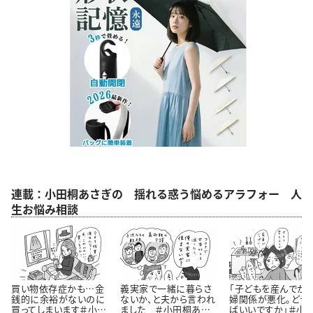
連載：小田桐あさぎの 揺れる惑う悩めるアラフォー 人
生お悩み相談
買い物依存症かも…金
義実家で一緒に暮らさ
「子どもを産んでか
銭的に余裕がないのに
ないか、と夫から言われ
婦関係が悪化。どう
買ってしまいます＃小田
ました ＃小田桐あさ
ばいいですか」＃小