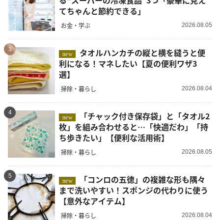
る“スーパーの冷凍食品”3つ「豪華に見え
てちゃんと節約できる」
お金・学ぶ
2026.08.05
3
タオルハンカチの縦と横を縫うと便
new
利になる！マネしたい【夏の便利ワザ3
選】
掃除・暮らし
2026.08.04
4
「チャック付き保存袋」と「タオル2
new
枚」を組み合わせると…「快適だわ」「持
ち歩きたい」【便利な活用術】
掃除・暮らし
2026.08.05
5
「コンロの五徳」の複雑な形も隅々
new
まで洗いやすい！スポンジの代わりに使う
【意外なアイテム】
掃除・暮らし
2026.08.04