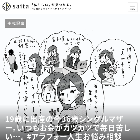
連載記事
19歳に出産の今36歳シングルマザ
ー。いつもお金がカツカツで毎日苦し
い…。 #アラフォー人生お悩み相談