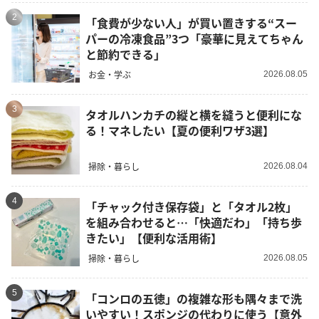
2
「食費が少ない人」が買い置きする“スー
パーの冷凍食品”3つ「豪華に見えてちゃん
と節約できる」
お金・学ぶ
2026.08.05
3
タオルハンカチの縦と横を縫うと便利にな
る！マネしたい【夏の便利ワザ3選】
掃除・暮らし
2026.08.04
4
「チャック付き保存袋」と「タオル2枚」
を組み合わせると…「快適だわ」「持ち歩
きたい」【便利な活用術】
掃除・暮らし
2026.08.05
5
「コンロの五徳」の複雑な形も隅々まで洗
いやすい！スポンジの代わりに使う【意外