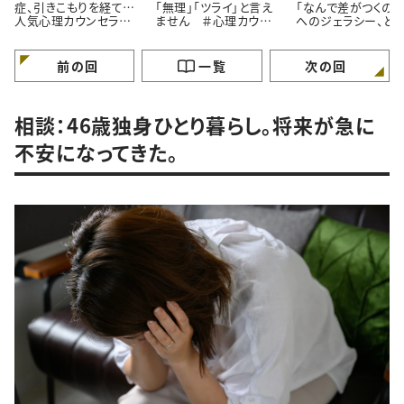
症、引きこもりを経て…
「無理」「ツライ」と言え
「なんで差がつくの？
人気心理カウンセラー
ません ＃心理カウン
へのジェラシー、ど
が語る「苦境を乗り越え
セラーうさこの心を軽く
れば ＃心理カウン
る」たった一つの方法
する考え方
ラーうさこの心を軽
る考え方
前の回
一覧
次の回
相談：46歳独身ひとり暮らし。将来が急に
不安になってきた。