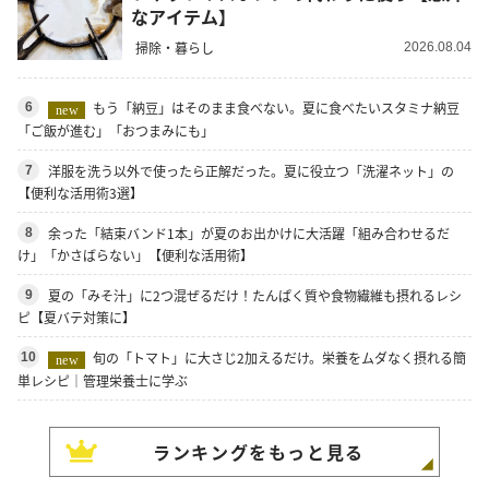
なアイテム】
掃除・暮らし
2026.08.04
もう「納豆」はそのまま食べない。夏に食べたいスタミナ納豆
6
new
「ご飯が進む」「おつまみにも」
洋服を洗う以外で使ったら正解だった。夏に役立つ「洗濯ネット」の
7
【便利な活用術3選】
余った「結束バンド1本」が夏のお出かけに大活躍「組み合わせるだ
8
け」「かさばらない」【便利な活用術】
夏の「みそ汁」に2つ混ぜるだけ！たんぱく質や食物繊維も摂れるレシ
9
ピ【夏バテ対策に】
旬の「トマト」に大さじ2加えるだけ。栄養をムダなく摂れる簡
10
new
単レシピ｜管理栄養士に学ぶ
ランキングをもっと見る