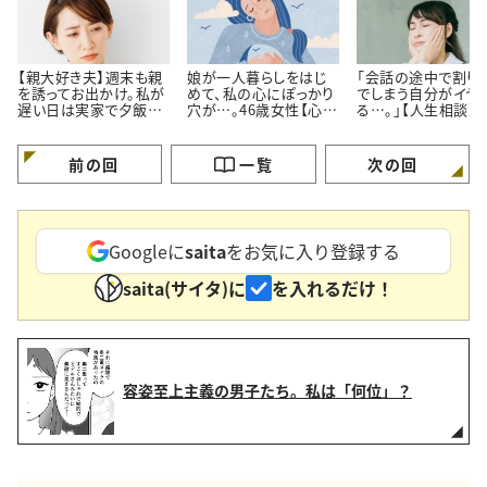
【親大好き夫】週末も親
娘が一人暮らしをはじ
「会話の途中で割り
を誘ってお出かけ。私が
めて、私の心にぽっかり
でしまう自分がイヤ
遅い日は実家で夕飯。
穴が…。46歳女性【心理
る…。」【人生相談】
私よりも親の方が好き
カウンセラーに人生相
カウンセラーが回答
なのでは…？
談】
前の回
一覧
次の回
Googleに
saita
をお気に入り登録する
saita(サイタ)に
を入れるだけ！
容姿至上主義の男子たち。私は「何位」？