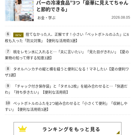
パーの冷凍食品”3つ「豪華に見えてちゃん
と節約できる」
お金・学ぶ
2026.08.05
捨てなかった人、正解です！小さい「ペットボトルのふた」に6
6
new
枚も入った「防災対策」【便利な活用術3選】
桃をレモン水に入れると…「夫に言いたい」「見た目がきれい」【夏の
7
果物の知って得する知恵3選】
タオルハンカチの縦と横を縫うと便利になる！マネしたい【夏の便利ワ
8
ザ3選】
「チャック付き保存袋」と「タオル2枚」を組み合わせると…「快適だ
9
わ」「持ち歩きたい」【便利な活用術】
ペットボトルのふたを2つ組み合わせると「小さくて便利」「収納しや
10
すい」【便利な活用術3選】
ランキングをもっと見る