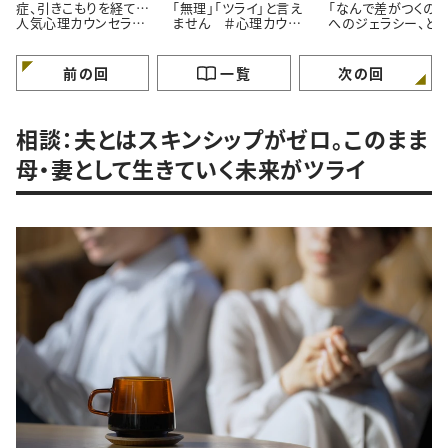
症、引きこもりを経て…
「無理」「ツライ」と言え
「なんで差がつくの？
人気心理カウンセラー
ません ＃心理カウン
へのジェラシー、ど
が語る「苦境を乗り越え
セラーうさこの心を軽く
れば ＃心理カウン
る」たった一つの方法
する考え方
ラーうさこの心を軽
る考え方
前の回
一覧
次の回
相談：夫とはスキンシップがゼロ。このまま
母・妻として生きていく未来がツライ