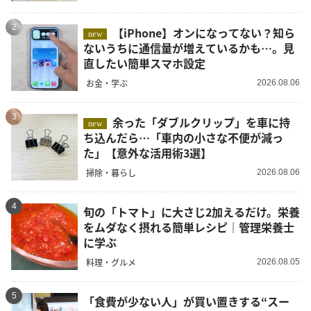
2
【iPhone】オンになってない？知ら
new
ないうちに通信量が増えているかも…。見
直したい簡単スマホ設定
お金・学ぶ
2026.08.06
3
余った「ダブルクリップ」を車に持
new
ち込んだら…「車内の小さな不便が減っ
た」【意外な活用術3選】
掃除・暮らし
2026.08.06
4
旬の「トマト」に大さじ2加えるだけ。栄養
をムダなく摂れる簡単レシピ｜管理栄養士
に学ぶ
料理・グルメ
2026.08.05
5
「食費が少ない人」が買い置きする“スー