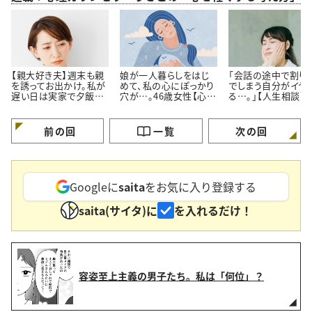
【親大好き夫】週末も親
娘が一人暮らしをはじ
「会話の途中で割り
を誘ってお出かけ。私が
めて、私の心にぽっかり
でしまう自分がイヤ
遅い日は実家で夕飯。
穴が…。46歳女性【心理
る…。」【人生相談】
私よりも親の方が好き
カウンセラーに人生相
カウンセラーが回答
なのでは…？
談】
前の回
一覧
次の回
Googleに
saita
をお気に入り登録する
saita(サイタ)に
を入れるだけ！
容姿至上主義の男子たち。私は「何位」？