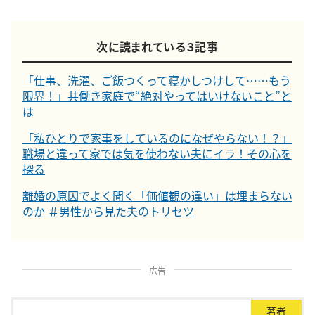
次に読まれている３記事
「仕事、洗濯、ご飯つくって寝かしつけして……もう
限界！」共働き家庭で“絶対やってはいけないこと”と
は
「私ひとりで家事をしているのになぜやらない！？」
職場と違って家では気を使わない夫にイラ！その心を
探る
離婚の原因でよく聞く「価値観の違い」は埋まらない
のか ＃男性から見た夫のトリセツ
広告
著者