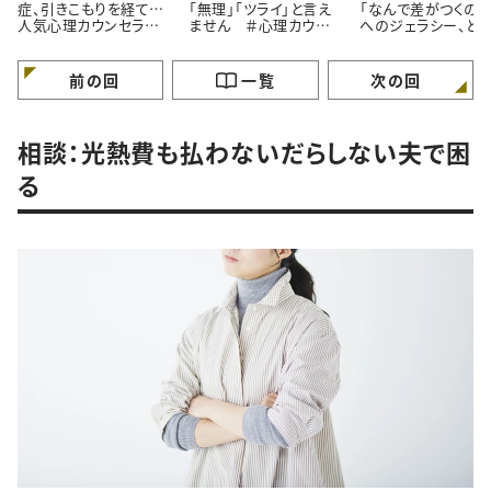
症、引きこもりを経て…
「無理」「ツライ」と言え
「なんで差がつくの？
人気心理カウンセラー
ません ＃心理カウン
へのジェラシー、ど
が語る「苦境を乗り越え
セラーうさこの心を軽く
れば ＃心理カウン
る」たった一つの方法
する考え方
ラーうさこの心を軽
る考え方
前の回
一覧
次の回
相談：光熱費も払わないだらしない夫で困
る