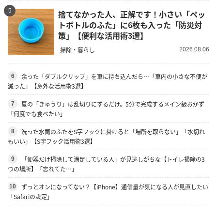
5
捨てなかった人、正解です！小さい「ペッ
トボトルのふた」に6枚も入った「防災対
策」【便利な活用術3選】
掃除・暮らし
2026.08.06
余った「ダブルクリップ」を車に持ち込んだら…「車内の小さな不便が
6
減った」【意外な活用術3選】
夏の「きゅうり」は乱切りにするだけ。5分で完成するメイン級おかず
7
「何度でも食べたい」
洗った水筒のふたをS字フックに掛けると「場所を取らない」「水切れ
8
もいい」【S字フック活用術3選】
「便器だけ掃除して満足している人」が見逃しがちな【トイレ掃除の3
9
つの場所】「忘れてた…」
ずっとオンになってない？【iPhone】通信量が気になる人が見直したい
10
「Safariの設定」