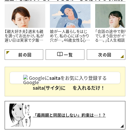
【親大好き夫】週末も親
娘が一人暮らしをはじ
「会話の途中で割り
を誘ってお出かけ。私が
めて、私の心にぽっかり
でしまう自分がイヤ
遅い日は実家で夕飯。
穴が…。46歳女性【心理
る…。」【人生相談】
私よりも親の方が好き
カウンセラーに人生相
カウンセラーが回答
なのでは…？
談】
前の回
一覧
次の回
Googleに
saita
をお気に入り登録する
saita(サイタ)に
を入れるだけ！
「義両親と同居はしない」約束は…！？