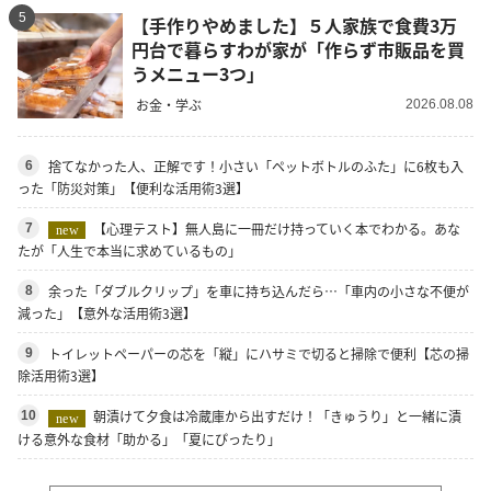
5
【手作りやめました】５人家族で食費3万
円台で暮らすわが家が「作らず市販品を買
うメニュー3つ」
お金・学ぶ
2026.08.08
捨てなかった人、正解です！小さい「ペットボトルのふた」に6枚も入
6
った「防災対策」【便利な活用術3選】
【心理テスト】無人島に一冊だけ持っていく本でわかる。あな
7
new
たが「人生で本当に求めているもの」
余った「ダブルクリップ」を車に持ち込んだら…「車内の小さな不便が
8
減った」【意外な活用術3選】
トイレットペーパーの芯を「縦」にハサミで切ると掃除で便利【芯の掃
9
除活用術3選】
朝漬けて夕食は冷蔵庫から出すだけ！「きゅうり」と一緒に漬
10
new
ける意外な食材「助かる」「夏にぴったり」