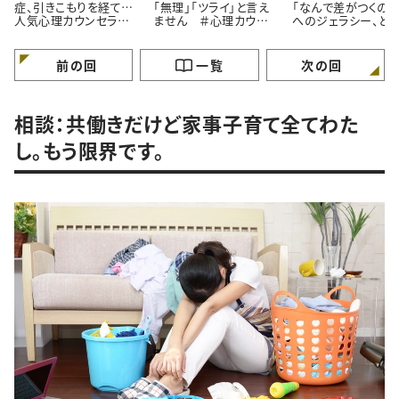
症、引きこもりを経て…
「無理」「ツライ」と言え
「なんで差がつくの？
人気心理カウンセラー
ません ＃心理カウン
へのジェラシー、ど
が語る「苦境を乗り越え
セラーうさこの心を軽く
れば ＃心理カウン
る」たった一つの方法
する考え方
ラーうさこの心を軽
る考え方
前の回
一覧
次の回
相談：共働きだけど家事子育て全てわた
し。もう限界です。