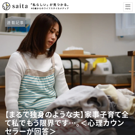
連載記事
【まるで独身のような夫】家事子育て全
て私でもう限界です…。＜心理カウン
セラーが回答＞