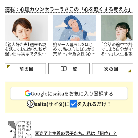
連載：心理カウンセラーうさこの「心を軽くする考え方」
【親大好き夫】週末も親
娘が一人暮らしをはじ
「会話の途中で割り
を誘ってお出かけ。私が
めて、私の心にぽっかり
でしまう自分がイヤ
遅い日は実家で夕飯。
穴が…。46歳女性【心理
る…。」【人生相談】
私よりも親の方が好き
カウンセラーに人生相
カウンセラーが回答
なのでは…？
談】
前の回
一覧
次の回
Googleに
saita
をお気に入り登録する
saita(サイタ)に
を入れるだけ！
容姿至上主義の男子たち。私は「何位」？