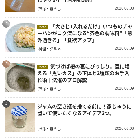
掃除・暮らし
2026.08.08
2
「大さじ1入れるだけ」いつものチャ
new
ーハンがコク深になる“茶色の調味料”「意
外過ぎる」「食欲アップ」
料理・グルメ
2026.08.09
3
気づけば槽の裏にびっしり。夏に増
new
える「黒いカス」の正体と2種類のお手入
れ術｜洗濯のプロ解説
掃除・暮らし
2026.08.09
4
ジャムの空き瓶を捨てる前に！家じゅうに
置いて使いたくなるアイデア3つ。
掃除・暮らし
2026.08.08