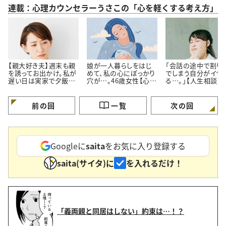
連載：心理カウンセラーうさこの「心を軽くする考え方」
【親大好き夫】週末も親
娘が一人暮らしをはじ
「会話の途中で割り
を誘ってお出かけ。私が
めて、私の心にぽっかり
でしまう自分がイヤ
遅い日は実家で夕飯。
穴が…。46歳女性【心理
る…。」【人生相談】
私よりも親の方が好き
カウンセラーに人生相
カウンセラーが回答
なのでは…？
談】
前の回
一覧
次の回
Googleに
saita
をお気に入り登録する
saita(サイタ)に
を入れるだけ！
「義両親と同居はしない」約束は…！？