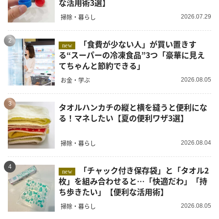
な活用術3選】
掃除・暮らし
2026.07.29
2
「食費が少ない人」が買い置きす
new
る“スーパーの冷凍食品”3つ「豪華に見え
てちゃんと節約できる」
お金・学ぶ
2026.08.05
3
タオルハンカチの縦と横を縫うと便利にな
る！マネしたい【夏の便利ワザ3選】
掃除・暮らし
2026.08.04
4
「チャック付き保存袋」と「タオル2
new
枚」を組み合わせると…「快適だわ」「持
ち歩きたい」【便利な活用術】
掃除・暮らし
2026.08.05