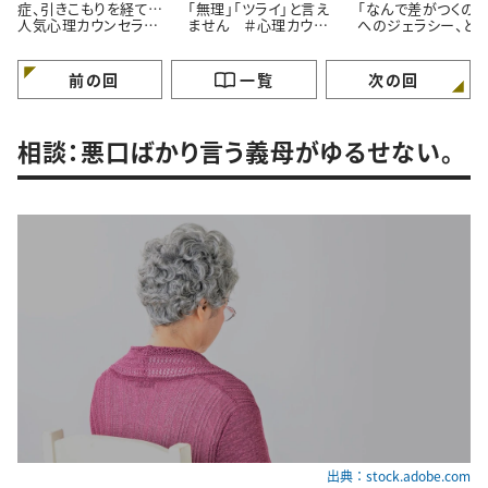
症、引きこもりを経て…
「無理」「ツライ」と言え
「なんで差がつくの？
人気心理カウンセラー
ません ＃心理カウン
へのジェラシー、ど
が語る「苦境を乗り越え
セラーうさこの心を軽く
れば ＃心理カウン
る」たった一つの方法
する考え方
ラーうさこの心を軽
る考え方
前の回
一覧
次の回
相談：悪口ばかり言う義母がゆるせない。
出典：stock.adobe.com