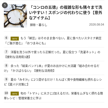
5
「コンロの五徳」の複雑な形も隅々まで洗
いやすい！スポンジの代わりに使う【意外
なアイテム】
掃除・暮らし
2026.08.04
もう「納豆」はそのまま食べない。夏に食べたいスタミナ納豆
6
new
「ご飯が進む」「おつまみにも」
洋服を洗う以外で使ったら正解だった。夏に役立つ「洗濯ネット」の
7
【便利な活用術3選】
余った「結束バンド1本」が夏のお出かけに大活躍「組み合わせるだ
8
け」「かさばらない」【便利な活用術】
夏の「みそ汁」に2つ混ぜるだけ！たんぱく質や食物繊維も摂れるレシ
9
ピ【夏バテ対策に】
旬の「トマト」に大さじ2加えるだけ。栄養をムダなく摂れる簡
10
new
単レシピ｜管理栄養士に学ぶ