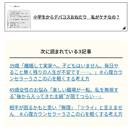
小学生からデパコスおねだり 私がケチなの？
次に読まれている３記事
39歳「離婚して実家へ。子どもはいません。毎日や
ること無く残りの人生が不安です……。」＃心理カウ
ンセラーうさこの心を軽くする考え方
49歳女性のお悩み「楽しい職場が一転。私を無視す
る"後から入ってきた主婦”が居てつらい…」
相手が困るかもと思い「無理」「ツライ」と言えませ
ん ＃心理カウンセラーうさこの心を軽くする考え方