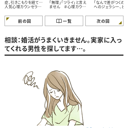
症、引きこもりを経て…
「無理」「ツライ」と言え
「なんで差がつくの？
人気心理カウンセラー
ません ＃心理カウン
へのジェラシー、ど
が語る「苦境を乗り越え
セラーうさこの心を軽く
れば ＃心理カウン
る」たった一つの方法
する考え方
ラーうさこの心を軽
る考え方
前の回
一覧
次の回
相談：婚活がうまくいきません。実家に入っ
てくれる男性を探してます…。