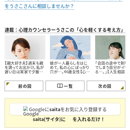
をうさこさんに相談しませんか？
連載：心理カウンセラーうさこの「心を軽くする考え方」
【親大好き夫】週末も親
娘が一人暮らしをはじ
「会話の途中で割り
を誘ってお出かけ。私が
めて、私の心にぽっかり
でしまう自分がイヤ
遅い日は実家で夕飯。
穴が…。46歳女性【心理
る…。」【人生相談】
私よりも親の方が好き
カウンセラーに人生相
カウンセラーが回答
なのでは…？
談】
前の回
一覧
次の回
Googleに
saita
をお気に入り登録する
saita(サイタ)に
を入れるだけ！