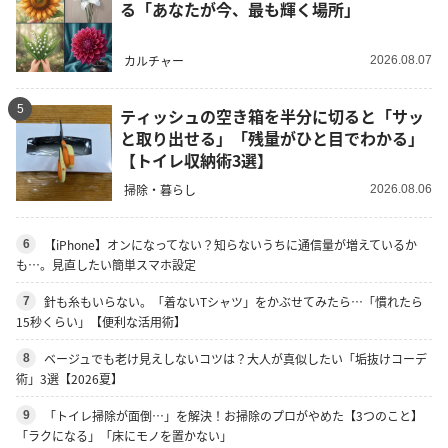
る「あなたが今、最も輝く場所」
カルチャー
2026.08.07
5
ティッシュの空き箱を半分に切ると「サッ
と取り出せる」「残量がひと目でわかる」
【トイレ収納術3選】
掃除・暮らし
2026.08.06
【iPhone】オンになってない？知らないうちに通信量が増えているか
6
も…。見直したい簡単スマホ設定
針も糸もいらない。「着ないTシャツ」をかぶせてみたら…「慣れたら
7
15秒くらい」【便利な活用術】
ベージュでも老け見えしないコツは？大人が真似したい「垢抜けコーデ
8
術」3選【2026夏】
「トイレ掃除が面倒…」を解決！お掃除のプロがやめた【3つのこと】
9
「ラクになる」「床にモノを置かない」