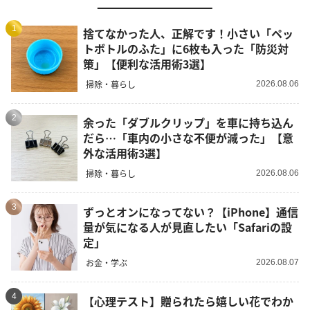
1
捨てなかった人、正解です！小さい「ペッ
トボトルのふた」に6枚も入った「防災対
策」【便利な活用術3選】
掃除・暮らし
2026.08.06
2
余った「ダブルクリップ」を車に持ち込ん
だら…「車内の小さな不便が減った」【意
外な活用術3選】
掃除・暮らし
2026.08.06
3
ずっとオンになってない？【iPhone】通信
量が気になる人が見直したい「Safariの設
定」
お金・学ぶ
2026.08.07
4
【心理テスト】贈られたら嬉しい花でわか