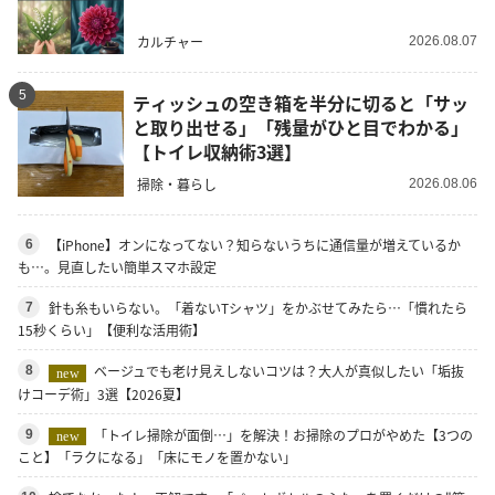
カルチャー
2026.08.07
5
ティッシュの空き箱を半分に切ると「サッ
と取り出せる」「残量がひと目でわかる」
【トイレ収納術3選】
掃除・暮らし
2026.08.06
【iPhone】オンになってない？知らないうちに通信量が増えているか
6
も…。見直したい簡単スマホ設定
針も糸もいらない。「着ないTシャツ」をかぶせてみたら…「慣れたら
7
15秒くらい」【便利な活用術】
ベージュでも老け見えしないコツは？大人が真似したい「垢抜
8
new
けコーデ術」3選【2026夏】
「トイレ掃除が面倒…」を解決！お掃除のプロがやめた【3つの
9
new
こと】「ラクになる」「床にモノを置かない」