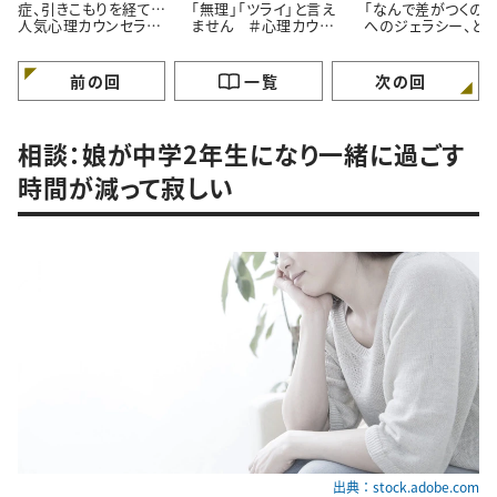
症、引きこもりを経て…
「無理」「ツライ」と言え
「なんで差がつくの？
人気心理カウンセラー
ません ＃心理カウン
へのジェラシー、ど
が語る「苦境を乗り越え
セラーうさこの心を軽く
れば ＃心理カウン
る」たった一つの方法
する考え方
ラーうさこの心を軽
る考え方
前の回
一覧
次の回
相談：娘が中学2年生になり一緒に過ごす
時間が減って寂しい
出典：stock.adobe.com