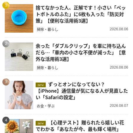
1
捨てなかった人、正解です！小さい「ペッ
トボトルのふた」に6枚も入った「防災対
策」【便利な活用術3選】
掃除・暮らし
2026.08.06
2
余った「ダブルクリップ」を車に持ち込ん
だら…「車内の小さな不便が減った」【意
外な活用術3選】
掃除・暮らし
2026.08.06
3
ずっとオンになってない？
new
【iPhone】通信量が気になる人が見直した
い「Safariの設定」
お金・学ぶ
2026.08.07
4
【心理テスト】贈られたら嬉しい花
new
でわかる「あなたが今、最も輝く場所」