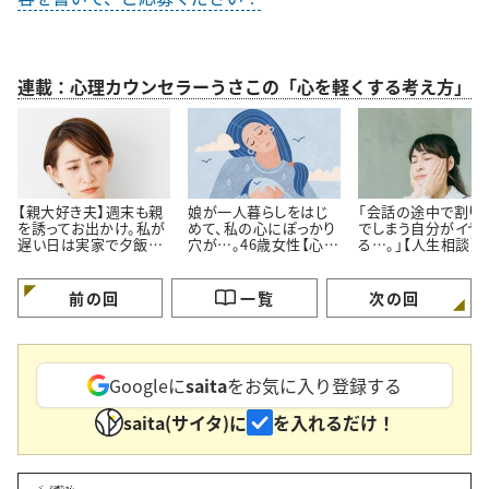
連載：心理カウンセラーうさこの「心を軽くする考え方」
【親大好き夫】週末も親
娘が一人暮らしをはじ
「会話の途中で割り
を誘ってお出かけ。私が
めて、私の心にぽっかり
でしまう自分がイヤ
遅い日は実家で夕飯。
穴が…。46歳女性【心理
る…。」【人生相談】
私よりも親の方が好き
カウンセラーに人生相
カウンセラーが回答
なのでは…？
談】
前の回
一覧
次の回
Googleに
saita
をお気に入り登録する
saita(サイタ)に
を入れるだけ！