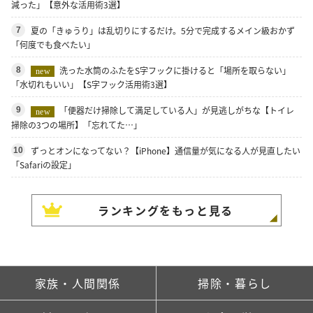
減った」【意外な活用術3選】
夏の「きゅうり」は乱切りにするだけ。5分で完成するメイン級おかず
7
「何度でも食べたい」
洗った水筒のふたをS字フックに掛けると「場所を取らない」
8
new
「水切れもいい」【S字フック活用術3選】
「便器だけ掃除して満足している人」が見逃しがちな【トイレ
9
new
掃除の3つの場所】「忘れてた…」
ずっとオンになってない？【iPhone】通信量が気になる人が見直したい
10
「Safariの設定」
ランキングをもっと見る
家族・人間関係
掃除・暮らし