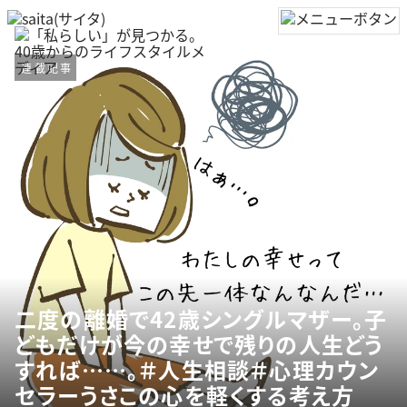
連載記事
二度の離婚で42歳シングルマザー。子
どもだけが今の幸せで残りの人生どう
すれば……。＃人生相談＃心理カウン
セラーうさこの心を軽くする考え方