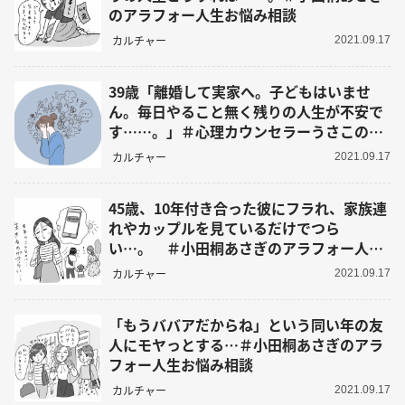
のアラフォー人生お悩み相談
カルチャー
2021.09.17
39歳「離婚して実家へ。子どもはいませ
ん。毎日やること無く残りの人生が不安で
す……。」＃心理カウンセラーうさこの心
を軽くする考え方
カルチャー
2021.09.17
45歳、10年付き合った彼にフラれ、家族連
れやカップルを見ているだけでつら
い…。 ＃小田桐あさぎのアラフォー人生
お悩み相談
カルチャー
2021.09.17
「もうババアだからね」という同い年の友
人にモヤっとする…＃小田桐あさぎのアラ
フォー人生お悩み相談
カルチャー
2021.09.17