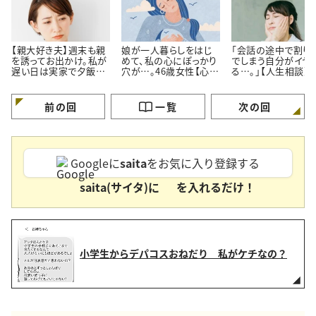
【親大好き夫】週末も親
娘が一人暮らしをはじ
「会話の途中で割り
を誘ってお出かけ。私が
めて、私の心にぽっかり
でしまう自分がイヤ
遅い日は実家で夕飯。
穴が…。46歳女性【心理
る…。」【人生相談】
私よりも親の方が好き
カウンセラーに人生相
カウンセラーが回答
なのでは…？
談】
前の回
一覧
次の回
Googleに
saita
をお気に入り登録する
saita(サイタ)に
を入れるだけ！
小学生からデパコスおねだり 私がケチなの？