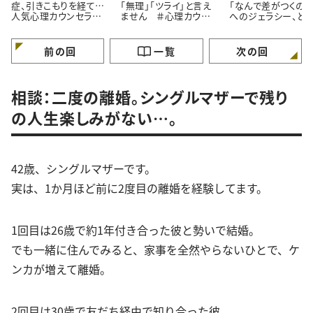
症、引きこもりを経て…
「無理」「ツライ」と言え
「なんで差がつくの？
人気心理カウンセラー
ません ＃心理カウン
へのジェラシー、ど
が語る「苦境を乗り越え
セラーうさこの心を軽く
れば ＃心理カウン
る」たった一つの方法
する考え方
ラーうさこの心を軽
る考え方
前の回
一覧
次の回
相談：二度の離婚。シングルマザーで残り
の人生楽しみがない…。
42歳、シングルマザーです。
実は、1か月ほど前に2度目の離婚を経験してます。
1回目は26歳で約1年付き合った彼と勢いで結婚。
でも一緒に住んでみると、家事を全然やらないひとで、ケ
ンカが増えて離婚。
2回目は30歳で友だち経由で知り合った彼。