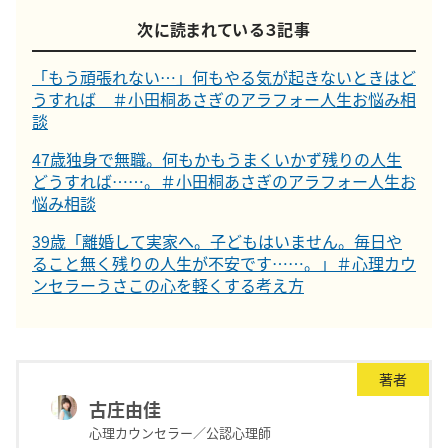
次に読まれている３記事
「もう頑張れない…」何もやる気が起きないときはど
うすれば ＃小田桐あさぎのアラフォー人生お悩み相
談
47歳独身で無職。何もかもうまくいかず残りの人生
どうすれば……。＃小田桐あさぎのアラフォー人生お
悩み相談
39歳「離婚して実家へ。子どもはいません。毎日や
ること無く残りの人生が不安です……。」＃心理カウ
ンセラーうさこの心を軽くする考え方
著者
古庄由佳
心理カウンセラー／公認心理師