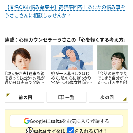
【匿名OKお悩み募集中】高確率回答！あなたの悩み事を
うさこさんに相談しませんか？
連載：心理カウンセラーうさこの「心を軽くする考え方」
【親大好き夫】週末も親
娘が一人暮らしをはじ
「会話の途中で割り
を誘ってお出かけ。私が
めて、私の心にぽっかり
でしまう自分がイヤ
遅い日は実家で夕飯。
穴が…。46歳女性【心理
る…。」【人生相談】
私よりも親の方が好き
カウンセラーに人生相
カウンセラーが回答
なのでは…？
談】
前の回
一覧
次の回
Googleに
saita
をお気に入り登録する
saita(サイタ)に
を入れるだけ！