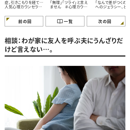
症、引きこもりを経て…
「無理」「ツライ」と言え
「なんで差がつくの？
人気心理カウンセラー
ません ＃心理カウン
へのジェラシー、ど
が語る「苦境を乗り越え
セラーうさこの心を軽く
れば ＃心理カウン
る」たった一つの方法
する考え方
ラーうさこの心を軽
る考え方
前の回
一覧
次の回
相談：わが家に友人を呼ぶ夫にうんざりだ
けど言えない…。