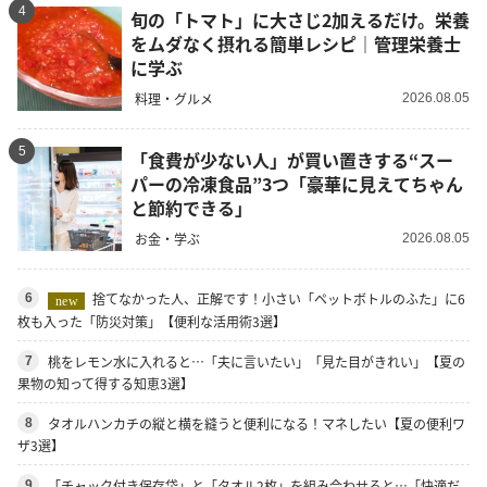
4
旬の「トマト」に大さじ2加えるだけ。栄養
をムダなく摂れる簡単レシピ｜管理栄養士
に学ぶ
料理・グルメ
2026.08.05
5
「食費が少ない人」が買い置きする“スー
パーの冷凍食品”3つ「豪華に見えてちゃん
と節約できる」
お金・学ぶ
2026.08.05
捨てなかった人、正解です！小さい「ペットボトルのふた」に6
6
new
枚も入った「防災対策」【便利な活用術3選】
桃をレモン水に入れると…「夫に言いたい」「見た目がきれい」【夏の
7
果物の知って得する知恵3選】
タオルハンカチの縦と横を縫うと便利になる！マネしたい【夏の便利ワ
8
ザ3選】
「チャック付き保存袋」と「タオル2枚」を組み合わせると…「快適だ
9