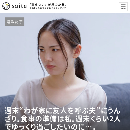
連載記事
週末“わが家に友人を呼ぶ夫”にうん
ざり。食事の準備は私。週末くらい2人
でゆっくり過ごしたいのに…。