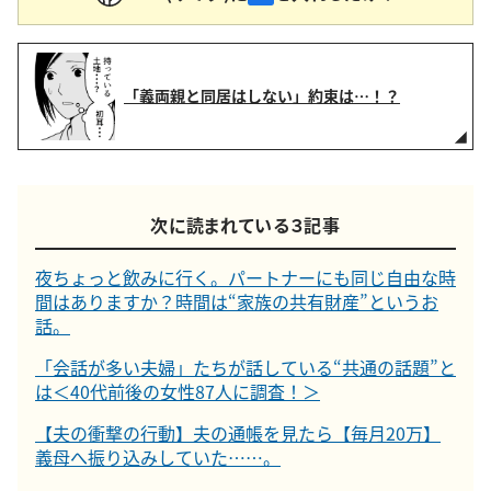
「義両親と同居はしない」約束は…！？
次に読まれている３記事
夜ちょっと飲みに行く。パートナーにも同じ自由な時
間はありますか？時間は“家族の共有財産”というお
話。
「会話が多い夫婦」たちが話している“共通の話題”と
は＜40代前後の女性87人に調査！＞
【夫の衝撃の行動】夫の通帳を見たら【毎月20万】
義母へ振り込みしていた……。