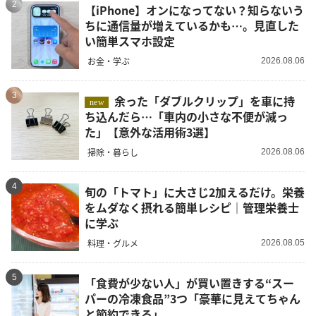
2
【iPhone】オンになってない？知らないう
ちに通信量が増えているかも…。見直した
い簡単スマホ設定
お金・学ぶ
2026.08.06
3
余った「ダブルクリップ」を車に持
new
ち込んだら…「車内の小さな不便が減っ
た」【意外な活用術3選】
掃除・暮らし
2026.08.06
4
旬の「トマト」に大さじ2加えるだけ。栄養
をムダなく摂れる簡単レシピ｜管理栄養士
に学ぶ
料理・グルメ
2026.08.05
5
「食費が少ない人」が買い置きする“スー
パーの冷凍食品”3つ「豪華に見えてちゃん
と節約できる」