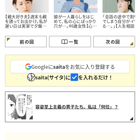
【親大好き夫】週末も親
娘が一人暮らしをはじ
「会話の途中で割り
を誘ってお出かけ。私が
めて、私の心にぽっかり
でしまう自分がイヤ
遅い日は実家で夕飯。
穴が…。46歳女性【心理
る…。」【人生相談】
私よりも親の方が好き
カウンセラーに人生相
カウンセラーが回答
なのでは…？
談】
前の回
一覧
次の回
Googleに
saita
をお気に入り登録する
saita(サイタ)に
を入れるだけ！
容姿至上主義の男子たち。私は「何位」？