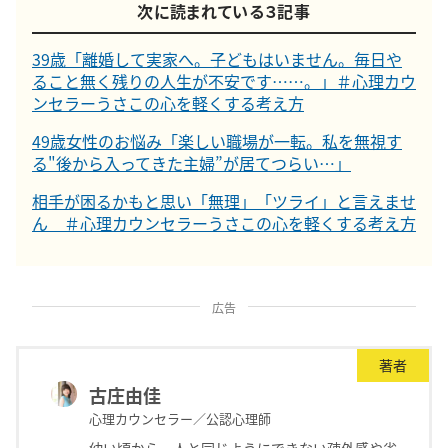
次に読まれている３記事
39歳「離婚して実家へ。子どもはいません。毎日や
ること無く残りの人生が不安です……。」＃心理カウ
ンセラーうさこの心を軽くする考え方
49歳女性のお悩み「楽しい職場が一転。私を無視す
る"後から入ってきた主婦”が居てつらい…」
相手が困るかもと思い「無理」「ツライ」と言えませ
ん ＃心理カウンセラーうさこの心を軽くする考え方
広告
著者
古庄由佳
心理カウンセラー／公認心理師
幼い頃から、人と同じようにできない疎外感や劣