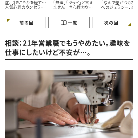
症、引きこもりを経て…
「無理」「ツライ」と言え
「なんで差がつくの？
人気心理カウンセラー
ません ＃心理カウン
へのジェラシー、ど
が語る「苦境を乗り越え
セラーうさこの心を軽く
れば ＃心理カウン
る」たった一つの方法
する考え方
ラーうさこの心を軽
る考え方
前の回
一覧
次の回
相談：21年営業職でもうやめたい。趣味を
仕事にしたいけど不安が…。