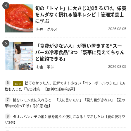
4
旬の「トマト」に大さじ2加えるだけ。栄養
をムダなく摂れる簡単レシピ｜管理栄養士
に学ぶ
料理・グルメ
2026.08.05
5
「食費が少ない人」が買い置きする“スー
パーの冷凍食品”3つ「豪華に見えてちゃん
と節約できる」
お金・学ぶ
2026.08.05
捨てなかった人、正解です！小さい「ペットボトルのふた」に6
6
new
枚も入った「防災対策」【便利な活用術3選】
桃をレモン水に入れると…「夫に言いたい」「見た目がきれい」【夏の
7
果物の知って得する知恵3選】
タオルハンカチの縦と横を縫うと便利になる！マネしたい【夏の便利ワ
8
ザ3選】