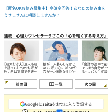
【匿名OKお悩み募集中】高確率回答！あなたの悩み事を
うさこさんに相談しませんか？
連載：心理カウンセラーうさこの「心を軽くする考え方」
【親大好き夫】週末も親
娘が一人暮らしをはじ
「会話の途中で割り
を誘ってお出かけ。私が
めて、私の心にぽっかり
でしまう自分がイヤ
遅い日は実家で夕飯。
穴が…。46歳女性【心理
る…。」【人生相談】
私よりも親の方が好き
カウンセラーに人生相
カウンセラーが回答
なのでは…？
談】
前の回
一覧
次の回
Googleに
saita
をお気に入り登録する