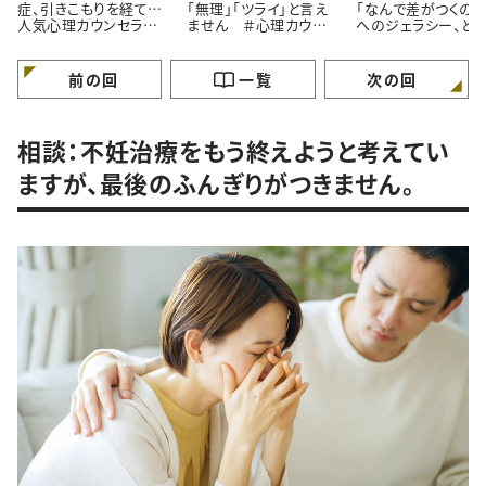
症、引きこもりを経て…
「無理」「ツライ」と言え
「なんで差がつくの？
人気心理カウンセラー
ません ＃心理カウン
へのジェラシー、ど
が語る「苦境を乗り越え
セラーうさこの心を軽く
れば ＃心理カウン
る」たった一つの方法
する考え方
ラーうさこの心を軽
る考え方
前の回
一覧
次の回
相談：不妊治療をもう終えようと考えてい
ますが、最後のふんぎりがつきません。