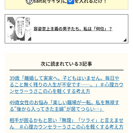
saita(サイタ)に
を入れるだけ！
容姿至上主義の男子たち。私は「何位」？
次に読まれている３記事
39歳「離婚して実家へ。子どもはいません。毎日や
ること無く残りの人生が不安です……。」＃心理カウ
ンセラーうさこの心を軽くする考え方
49歳女性のお悩み「楽しい職場が一転。私を無視す
る"後から入ってきた主婦”が居てつらい…」
相手が困るかもと思い「無理」「ツライ」と言えませ
ん ＃心理カウンセラーうさこの心を軽くする考え方