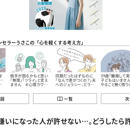
ンセラーうさこの「心を軽くする考え方」
存
相手が困るかもと思い
同期だったはずなのに
39歳「離婚して
て…
「無理」「ツライ」と言え
「なんで差がつくの？」夫
子どもはいません
ー
ません ＃心理カウン
へのジェラシー、どうす
やること無く残り
越え
セラーうさこの心を軽く
れば ＃心理カウンセ
が不安です……。
法
する考え方
ラーうさこの心を軽くす
理カウンセラーう
る考え方
心を軽くする考
の回
一覧
次
嫌いになった人が許せない…。どうしたら