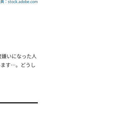
典：stock.adobe.com
度嫌いになった人
います…。どうし