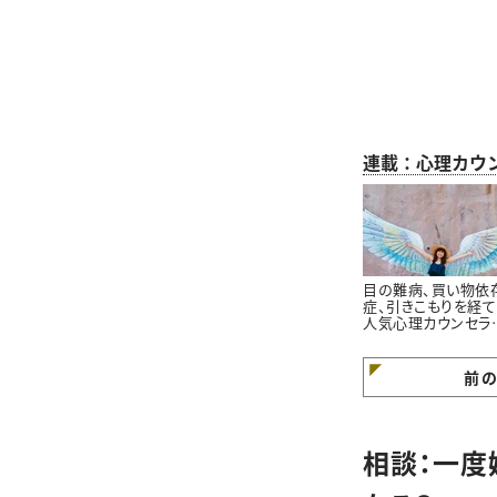
連載：心理カウ
目の難病、買い物依
症、引きこもりを経
人気心理カウンセラ
が語る「苦境を乗り
る」たった一つの方
前
相談：一度