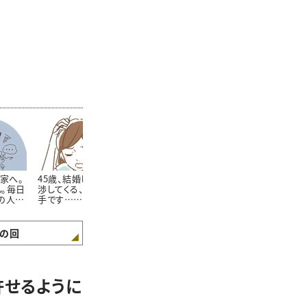
実家へ。
45歳、結婚してからも干
43歳「何を言っても夫に
姉と気が合わ
。毎日
渉してくる、実の親が苦
反論され、もう一緒にい
もわが子を溺
の人生
手です……！ ＃心理カ
るのが苦痛です…。」＃
ています。距
」＃心
ウンセラーうさこの心を
心理カウンセラーうさこ
すれば？ ＃
さこの
軽くする考え方
の心を軽くする考え方
セラーうさこ
え方
する考え方
の回
許せるように