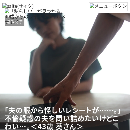
連載記事
「夫の服から怪しいレシートが……。」
不倫疑惑の夫を問い詰めたいけどこ
わい…。＜43歳 葵さん＞