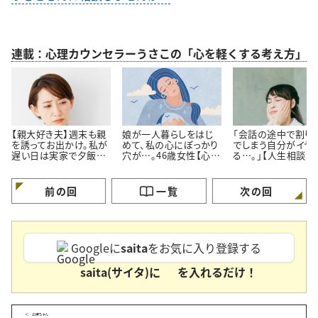
連載：心理カウンセラーうさこの「心を軽くする考え方」
【親大好き夫】週末も親
娘が一人暮らしをはじ
「会話の途中で割り
を誘ってお出かけ。私が
めて、私の心にぽっかり
でしまう自分がイヤ
遅い日は実家で夕飯。
穴が…。46歳女性【心理
る…。」【人生相談】
私よりも親の方が好き
カウンセラーに人生相
カウンセラーが回答
なのでは…？
談】
前の回
一覧
次の回
Googleに
saita
をお気に入り登録する
saita(サイタ)に
を入れるだけ！