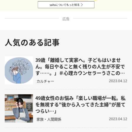
広告
人気のある記事
39歳「離婚して実家へ。子どもはいませ
ん。毎日やること無く残りの人生が不安で
す……。」＃心理カウンセラーうさこの心
を軽くする考え方
カルチャー
2023.04.12
49歳女性のお悩み「楽しい職場が一転。私
を無視する"後から入ってきた主婦”が居て
つらい…」
家族・人間関係
2023.04.12