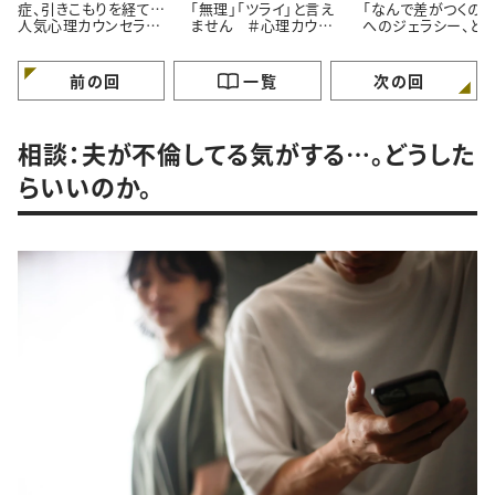
症、引きこもりを経て…
「無理」「ツライ」と言え
「なんで差がつくの？
人気心理カウンセラー
ません ＃心理カウン
へのジェラシー、ど
が語る「苦境を乗り越え
セラーうさこの心を軽く
れば ＃心理カウン
る」たった一つの方法
する考え方
ラーうさこの心を軽
る考え方
前の回
一覧
次の回
相談：夫が不倫してる気がする…。どうした
らいいのか。