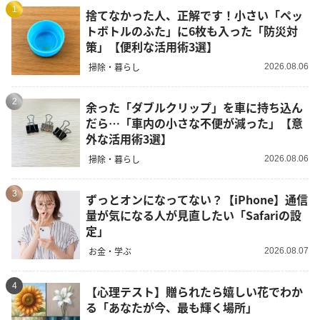
1
捨てなかった人、正解です！小さい「ペッ
トボトルのふた」に6枚も入った「防災対
策」【便利な活用術3選】
掃除・暮らし
2026.08.06
2
余った「ダブルクリップ」を車に持ち込ん
だら…「車内の小さな不便が減った」【意
外な活用術3選】
掃除・暮らし
2026.08.06
3
ずっとオンになってない？【iPhone】通信
量が気になる人が見直したい「Safariの設
定」
お金・学ぶ
2026.08.07
4
【心理テスト】贈られたら嬉しい花でわか
る「あなたが今、最も輝く場所」