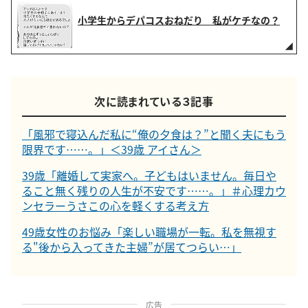
小学生からデパコスおねだり 私がケチなの？
次に読まれている３記事
「風邪で寝込んだ私に“俺の夕食は？”と聞く夫にもう
限界です……。」＜39歳 アイさん＞
39歳「離婚して実家へ。子どもはいません。毎日や
ること無く残りの人生が不安です……。」＃心理カウ
ンセラーうさこの心を軽くする考え方
49歳女性のお悩み「楽しい職場が一転。私を無視す
る"後から入ってきた主婦”が居てつらい…」
広告