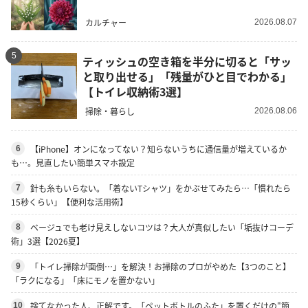
カルチャー
2026.08.07
5
ティッシュの空き箱を半分に切ると「サッ
と取り出せる」「残量がひと目でわかる」
【トイレ収納術3選】
掃除・暮らし
2026.08.06
【iPhone】オンになってない？知らないうちに通信量が増えているか
6
も…。見直したい簡単スマホ設定
針も糸もいらない。「着ないTシャツ」をかぶせてみたら…「慣れたら
7
15秒くらい」【便利な活用術】
ベージュでも老け見えしないコツは？大人が真似したい「垢抜けコーデ
8
術」3選【2026夏】
「トイレ掃除が面倒…」を解決！お掃除のプロがやめた【3つのこと】
9
「ラクになる」「床にモノを置かない」
捨てなかった人、正解です。「ペットボトルのふた」を置くだけの"簡
10