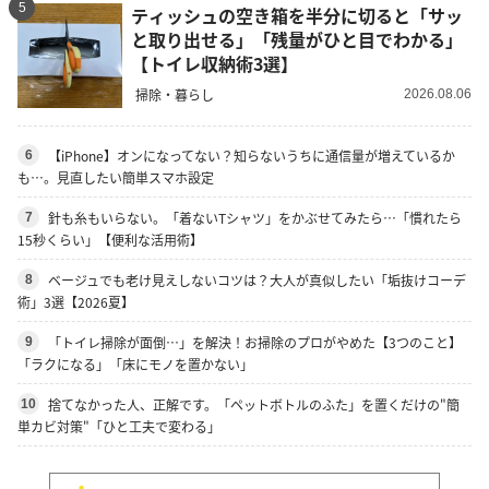
5
ティッシュの空き箱を半分に切ると「サッ
と取り出せる」「残量がひと目でわかる」
【トイレ収納術3選】
掃除・暮らし
2026.08.06
【iPhone】オンになってない？知らないうちに通信量が増えているか
6
も…。見直したい簡単スマホ設定
針も糸もいらない。「着ないTシャツ」をかぶせてみたら…「慣れたら
7
15秒くらい」【便利な活用術】
ベージュでも老け見えしないコツは？大人が真似したい「垢抜けコーデ
8
術」3選【2026夏】
「トイレ掃除が面倒…」を解決！お掃除のプロがやめた【3つのこと】
9
「ラクになる」「床にモノを置かない」
捨てなかった人、正解です。「ペットボトルのふた」を置くだけの"簡
10
単カビ対策"「ひと工夫で変わる」