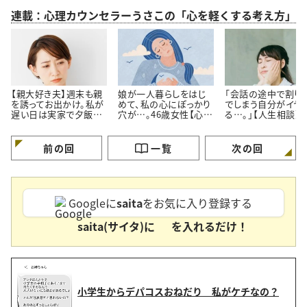
連載：心理カウンセラーうさこの「心を軽くする考え方」
【親大好き夫】週末も親
娘が一人暮らしをはじ
「会話の途中で割り
を誘ってお出かけ。私が
めて、私の心にぽっかり
でしまう自分がイヤ
遅い日は実家で夕飯。
穴が…。46歳女性【心理
る…。」【人生相談】
私よりも親の方が好き
カウンセラーに人生相
カウンセラーが回答
なのでは…？
談】
前の回
一覧
次の回
Googleに
saita
をお気に入り登録する
saita(サイタ)に
を入れるだけ！
小学生からデパコスおねだり 私がケチなの？