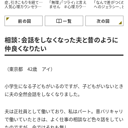
症、引きこもりを経て…
「無理」「ツライ」と言え
「なんで差がつくの？
人気心理カウンセラー
ません ＃心理カウン
へのジェラシー、ど
が語る「苦境を乗り越え
セラーうさこの心を軽く
れば ＃心理カウン
る」たった一つの方法
する考え方
ラーうさこの心を軽
る考え方
前の回
一覧
次の回
相談：会話をしなくなった夫と昔のように
仲良くなりたい
（東京都 42歳 アイ）
小学生になる子どもがいるのですが、子どもがいないとき
に夫の全然会話をしなくなりました。
夫は正社員として働いており、私はパート。昔バリキャリ
で働いていたときは、よく仕事の相談など色々話をしてい
たのですが、今ではそれも無し。