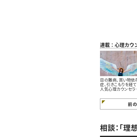
連載：心理カウ
目の難病、買い物依
症、引きこもりを経
人気心理カウンセラ
が語る「苦境を乗り
る」たった一つの方
前
相談：「理