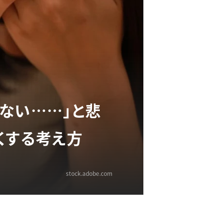
ない……」と悲
くする考え方
stock.adobe.com