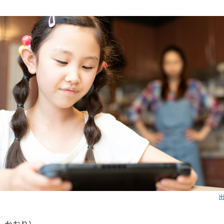
出
 かおり）