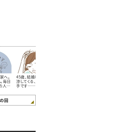
実家へ。
45歳、結婚してからも干
43歳「何を言っても夫に
姉と気が合わ
。毎日
渉してくる、実の親が苦
反論され、もう一緒にい
もわが子を溺
の人生
手です……！ ＃心理カ
るのが苦痛です…。」＃
ています。距
」＃心
ウンセラーうさこの心を
心理カウンセラーうさこ
すれば？ ＃
さこの
軽くする考え方
の心を軽くする考え方
セラーうさこ
え方
する考え方
の回