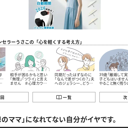
ンセラーうさこの「心を軽くする考え方」
存
相手が困るかもと思い
同期だったはずなのに
39歳「離婚して
て…
「無理」「ツライ」と言え
「なんで差がつくの？」夫
子どもはいません
ー
ません ＃心理カウン
へのジェラシー、どうす
やること無く残り
越え
セラーうさこの心を軽く
れば ＃心理カウンセ
が不安です……。
法
する考え方
ラーうさこの心を軽くす
理カウンセラーう
る考え方
心を軽くする考
の回
一覧
次
想のママ」になれてない自分がイヤです。