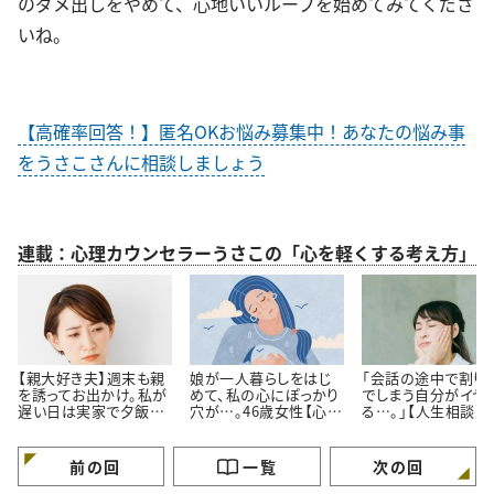
のダメ出しをやめて、心地いいループを始めてみてくださ
いね。
【高確率回答！】匿名OKお悩み募集中！あなたの悩み事
をうさこさんに相談しましょう
連載：心理カウンセラーうさこの「心を軽くする考え方」
【親大好き夫】週末も親
娘が一人暮らしをはじ
「会話の途中で割り
を誘ってお出かけ。私が
めて、私の心にぽっかり
でしまう自分がイヤ
遅い日は実家で夕飯。
穴が…。46歳女性【心理
る…。」【人生相談】
私よりも親の方が好き
カウンセラーに人生相
カウンセラーが回答
なのでは…？
談】
前の回
一覧
次の回