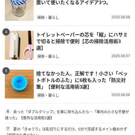
置いて使いたくなるアイデア3つ。
掃除・暮らし
2026.08.08
4
トイレットペーパーの芯を「縦」にハサミ
で切ると掃除で便利【芯の掃除活用術3
選】
掃除・暮らし
2026.08.07
5
捨てなかった人、正解です！小さい「ペッ
トボトルのふた」に6枚も入った「防災対
策」【便利な活用術3選】
掃除・暮らし
2026.08.06
余った「ダブルクリップ」を車に持ち込んだら…「車内の小さな不便が
6
減った」【意外な活用術3選】
夏の「きゅうり」は乱切りにするだけ。5分で完成するメイン級おかず
7
「何度でも食べたい」