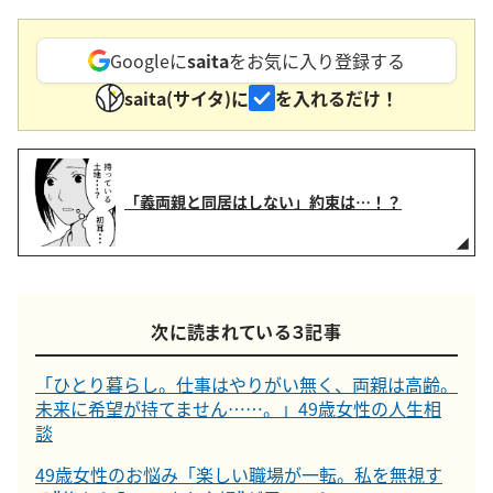
Googleに
saita
をお気に入り登録する
saita(サイタ)に
を入れるだけ！
「義両親と同居はしない」約束は…！？
次に読まれている３記事
「ひとり暮らし。仕事はやりがい無く、両親は高齢。
未来に希望が持てません……。」49歳女性の人生相
談
49歳女性のお悩み「楽しい職場が一転。私を無視す