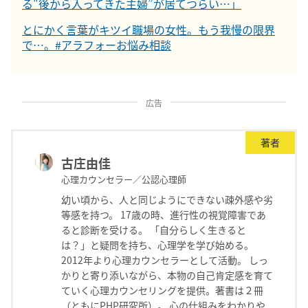
る"後から入ってきた主婦”が居てつらい…」
とにかく言葉がキツイ職場の女性。もう我慢の限界
で…。#アラフォーお悩み相談
広告
著者
古庄由佳
心理カウンセラー／公認心理師
幼い頃から、人と同じようにできない疎外感や劣
等感を持つ。 17歳の時、進行性の視覚障害であ
ると診断を受ける。 「自分らしく生きると
は？」と疑問を持ち、心理学を学び始める。
2012年より心理カウンセラーとして活動。 しっ
かりと寄り添いながら、本物の自己肯定感を育て
ていく心理カウンセリングを提供。著書は２冊
（ともにPHP研究所）。 心の仕組みをわかりや