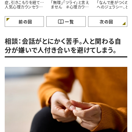
症、引きこもりを経て…
「無理」「ツライ」と言え
「なんで差がつくの？
人気心理カウンセラー
ません ＃心理カウン
へのジェラシー、ど
が語る「苦境を乗り越え
セラーうさこの心を軽く
れば ＃心理カウン
る」たった一つの方法
する考え方
ラーうさこの心を軽
る考え方
前の回
一覧
次の回
相談：会話がとにかく苦手。人と関わる自
分が嫌いで人付き合いを避けてしまう。