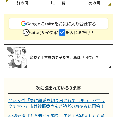
前の回
一覧
次の回
Googleに
saita
をお気に入り登録する
saita(サイタ)に
を入れるだけ！
容姿至上主義の男子たち。私は「何位」？
次に読まれている３記事
41歳女性「夫に離婚を切り出されてしまい、パニッ
クです…」市井紗耶香さんが読者のお悩みに回答！
42歳女性「もう我慢の限界！子どもが成人したら離