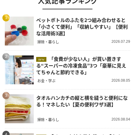
人気記事ランキング
1
ペットボトルのふたを2つ組み合わせると
「小さくて便利」「収納しやすい」【便利
な活用術3選】
掃除・暮らし
2026.07.29
2
「食費が少ない人」が買い置きす
new
る“スーパーの冷凍食品”3つ「豪華に見え
てちゃんと節約できる」
お金・学ぶ
2026.08.05
3
タオルハンカチの縦と横を縫うと便利にな
る！マネしたい【夏の便利ワザ3選】
掃除・暮らし
2026.08.04
4