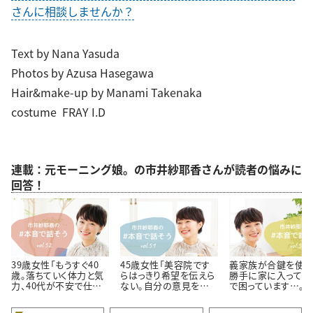
さんに相談しませんか？
Text by Nana Yasuda
Photos by Azusa Hasegawa
Hair&make-up by Manami Takenaka
costume FRAY I.D
連載：元モーニング娘。の市井紗耶香さんが読者の悩みに
回答！
39歳女性「もうすぐ40
45歳女性「美容院です
義家族が合鍵を使っ
歳。落ちていく体力と気
らはっきり希望を伝えら
勝手に家に入ってく
力、40代が不安で仕方
ない。自分の意見を伝え
で困っています…。＜
ありません…。」
られない自分に嫌気が
代のお悩み相談＞
さします…。」