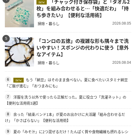
「チャック付き保存袋」と「タオル2
new
枚」を組み合わせると…「快適だわ」「持
ち歩きたい」【便利な活用術】
掃除・暮らし
2026.08.05
5
「コンロの五徳」の複雑な形も隅々まで洗
いやすい！スポンジの代わりに使う【意外
なアイテム】
掃除・暮らし
2026.08.04
もう「納豆」はそのまま食べない。夏に食べたいスタミナ納豆
6
new
「ご飯が進む」「おつまみにも」
洋服を洗う以外で使ったら正解だった。夏に役立つ「洗濯ネット」の
7
【便利な活用術3選】
余った「結束バンド1本」が夏のお出かけに大活躍「組み合わせるだ
8
け」「かさばらない」【便利な活用術】
夏の「みそ汁」に2つ混ぜるだけ！たんぱく質や食物繊維も摂れるレシ
9