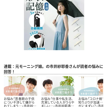
連載：元モーニング娘。の市井紗耶香さんが読者の悩みに
回答！
お悩み「思春期の子供
お悩み「仕事や私生活、
お悩み「コロナ禍で
につい干渉して嫌がら
充実している人がうらや
知りぶりが加速…さ
れてしまう…」市井紗耶
ましい…」市井紗耶香さ
がにまずい？」市井