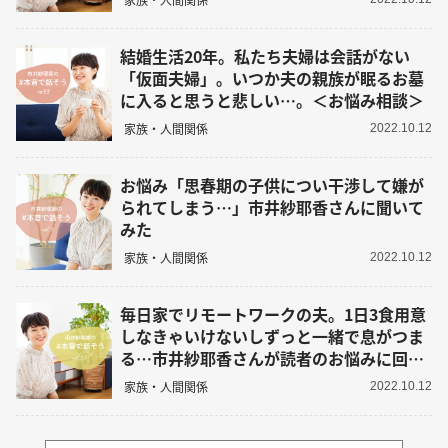
結婚生活20年。私たち夫婦は会話がない
「仮面夫婦」。いつか夫の親族が眠るお墓
に入ると思うと悲しい…。＜お悩み相談＞
家族・人間関係
2022.10.12
お悩み「思春期の子供につい干渉して嫌が
られてしまう…」市井紗耶香さんに聞いて
みた
家族・人間関係
2022.10.12
毎日家でリモートワークの夫。1日3食用意
しなきゃいけないしずっと一緒で息がつま
る…市井紗耶香さんが読者のお悩みに回
答！
家族・人間関係
2022.10.12