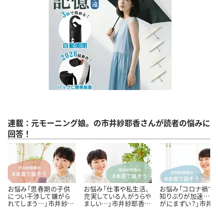
連載：元モーニング娘。の市井紗耶香さんが読者の悩みに
回答！
お悩み「思春期の子供
お悩み「仕事や私生活、
お悩み「コロナ禍で
につい干渉して嫌がら
充実している人がうらや
知りぶりが加速…さ
れてしまう…」市井紗耶
ましい…」市井紗耶香さ
がにまずい？」市井
香さんに聞いてみた
んに聞いてみた
香さんに聞いてみた