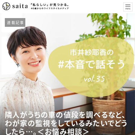
連載記事
隣人がうちの車の値段を調べるなど、
わが家の監視をしているみたいでどう
したら…。＜お悩み相談＞