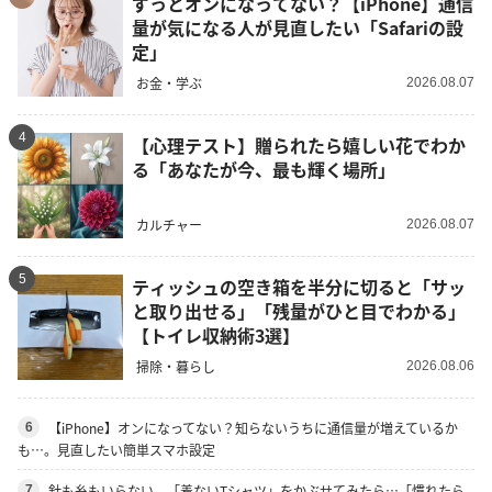
ずっとオンになってない？【iPhone】通信
量が気になる人が見直したい「Safariの設
定」
お金・学ぶ
2026.08.07
4
【心理テスト】贈られたら嬉しい花でわか
る「あなたが今、最も輝く場所」
カルチャー
2026.08.07
5
ティッシュの空き箱を半分に切ると「サッ
と取り出せる」「残量がひと目でわかる」
【トイレ収納術3選】
掃除・暮らし
2026.08.06
【iPhone】オンになってない？知らないうちに通信量が増えているか
6
も…。見直したい簡単スマホ設定
針も糸もいらない。「着ないTシャツ」をかぶせてみたら…「慣れたら
7