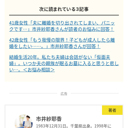
次に読まれている３記事
41歳女性「夫に離婚を切り出されてしまい、パニッ
クです…」市井紗耶香さんが読者のお悩みに回答！
42歳女性「もう我慢の限界！子どもが成人したら離
婚をしたい……。」市井紗耶香さんが回答！
結婚生活20年。私たち夫婦は会話がない「仮面夫
婦」。いつか夫の親族が眠るお墓に入ると思うと悲し
い…。＜お悩み相談＞
広告
著者
市井紗耶香
1983年12月31日。千葉県出身。1998年に