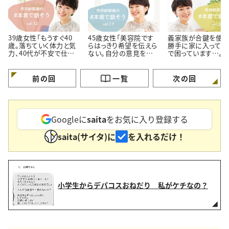
39歳女性「もうすぐ40
45歳女性「美容院です
義家族が合鍵を使っ
歳。落ちていく体力と気
らはっきり希望を伝えら
勝手に家に入ってく
力、40代が不安で仕方
ない。自分の意見を伝え
で困っています…。＜
ありません…。」
られない自分に嫌気が
代のお悩み相談＞
さします…。」
前の回
一覧
次の回
Googleに
saita
をお気に入り登録する
saita(サイタ)に
を入れるだけ！
小学生からデパコスおねだり 私がケチなの？