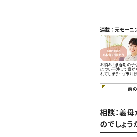
連載：元モーニ
お悩み「思春期の子
につい干渉して嫌が
れてしまう…」市井
香さんに聞いてみた
前
相談：義母
のでしょう