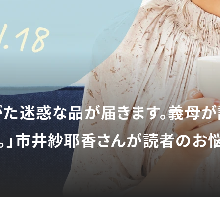
がた迷惑な品が届きます。義母
。」市井紗耶香さんが読者のお