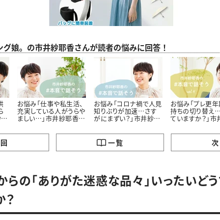
ング娘。の市井紗耶香さんが読者の悩みに回答！
供
お悩み「仕事や私生活、
お悩み「コロナ禍で人見
お悩み「プレ更年
ら
充実している人がうらや
知りぶりが加速…さす
持ちの切り替え…
紗耶
ましい…」市井紗耶香さ
がにまずい？」市井紗耶
ていますか？」市
んに聞いてみた
香さんに聞いてみた
香さんに聞いて
の回
一覧
次
からの「ありがた迷惑な品々」いったいど
か？