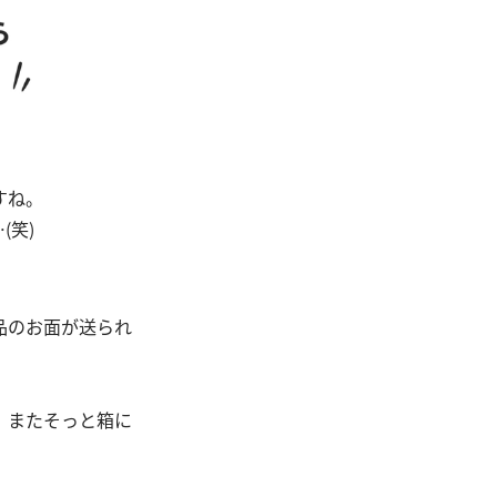
すね。
(笑)
品のお面が送られ
、またそっと箱に