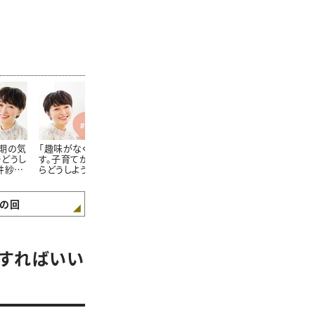
期の気
「趣味がなくて困ってま
市井紗耶香さんが回
「夫や同居の
どうし
す。子育てが落ち着いた
答！「スマホを見るのが
線が気になり
井紗耶
らどうしよう…。」市井紗
やめられない…どうした
くても休めな
みた
耶香さんが読者のお悩
らいい？」#読者からの
井紗耶香さん
みに回答！
相談
お悩みに回答
の回
うすればいい