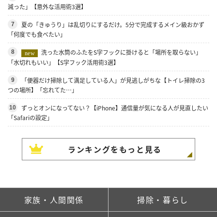
減った」【意外な活用術3選】
夏の「きゅうり」は乱切りにするだけ。5分で完成するメイン級おかず
7
「何度でも食べたい」
洗った水筒のふたをS字フックに掛けると「場所を取らない」
8
new
「水切れもいい」【S字フック活用術3選】
「便器だけ掃除して満足している人」が見逃しがちな【トイレ掃除の3
9
つの場所】「忘れてた…」
ずっとオンになってない？【iPhone】通信量が気になる人が見直したい
10
「Safariの設定」
ランキングをもっと見る
家族・人間関係
掃除・暮らし