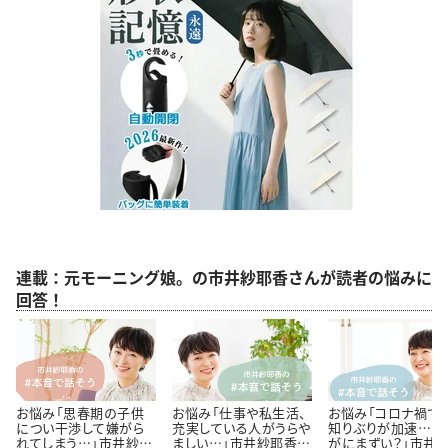
連載：元モーニング娘。の市井紗耶香さんが読者の悩みに
回答！
お悩み「思春期の子供
お悩み「仕事や私生活、
お悩み「コロナ禍で
につい干渉して嫌がら
充実している人がうらや
知りぶりが加速…さ
れてしまう…」市井紗耶
ましい…」市井紗耶香さ
がにまずい？」市井