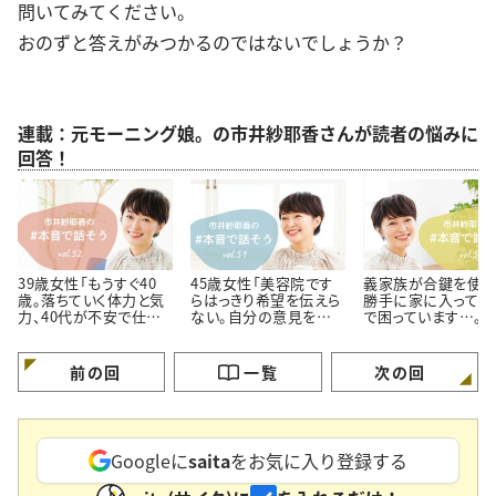
問いてみてください。
おのずと答えがみつかるのではないでしょうか？
連載：元モーニング娘。の市井紗耶香さんが読者の悩みに
回答！
39歳女性「もうすぐ40
45歳女性「美容院です
義家族が合鍵を使っ
歳。落ちていく体力と気
らはっきり希望を伝えら
勝手に家に入ってく
力、40代が不安で仕方
ない。自分の意見を伝え
で困っています…。＜
ありません…。」
られない自分に嫌気が
代のお悩み相談＞
さします…。」
前の回
一覧
次の回
Googleに
saita
をお気に入り登録する