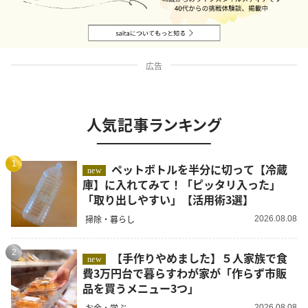
広告
人気記事ランキング
1
ペットボトルを半分に切って【冷蔵
new
庫】に入れてみて！「ピッタリ入った」
「取り出しやすい」【活用術3選】
掃除・暮らし
2026.08.08
2
【手作りやめました】５人家族で食
new
費3万円台で暮らすわが家が「作らず市販
品を買うメニュー3つ」
お金・学ぶ
2026.08.08