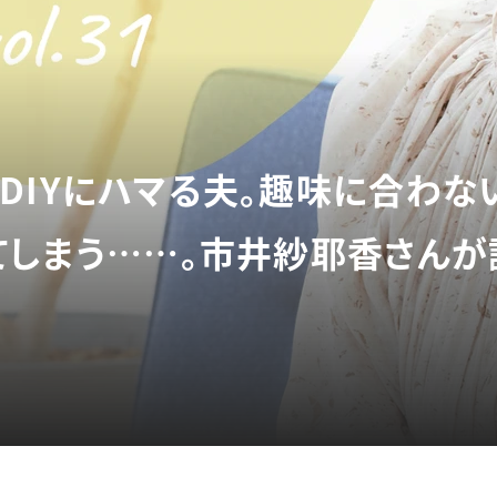
DIYにハマる夫。趣味に合わな
てしまう……。市井紗耶香さん