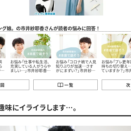
ング娘。の市井紗耶香さんが読者の悩みに回答！
供
お悩み「仕事や私生活、
お悩み「コロナ禍で人見
お悩み「プレ更年
ら
充実している人がうらや
知りぶりが加速…さす
持ちの切り替え…
紗耶
ましい…」市井紗耶香さ
がにまずい？」市井紗耶
ていますか？」市
んに聞いてみた
香さんに聞いてみた
香さんに聞いて
の回
一覧
次
趣味にイライラします…。