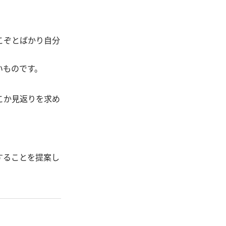
こぞとばかり自分
いものです。
こか見返りを求め
することを提案し