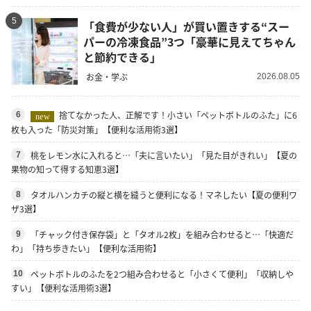
5
「食費が少ない人」が買い置きする“スー
パーの冷凍食品”3つ「豪華に見えてちゃん
と節約できる」
お金・学ぶ
2026.08.05
捨てなかった人、正解です！小さい「ペットボトルのふた」に6
6
new
枚も入った「防災対策」【便利な活用術3選】
桃をレモン水に入れると…「夫に言いたい」「見た目がきれい」【夏の
7
果物の知って得する知恵3選】
タオルハンカチの縦と横を縫うと便利になる！マネしたい【夏の便利ワ
8
ザ3選】
「チャック付き保存袋」と「タオル2枚」を組み合わせると…「快適だ
9
わ」「持ち歩きたい」【便利な活用術】
ペットボトルのふたを2つ組み合わせると「小さくて便利」「収納しや
10
すい」【便利な活用術3選】