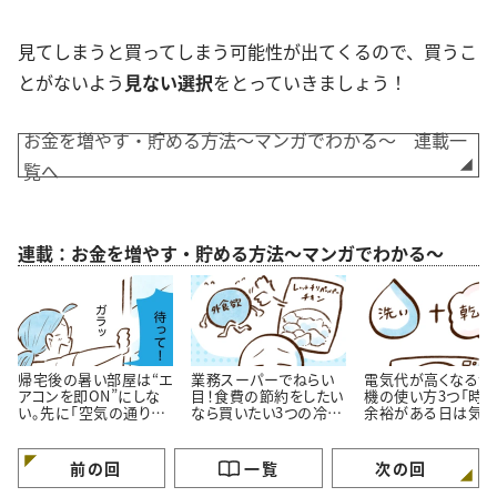
見てしまうと買ってしまう可能性が出てくるので、買うこ
とがないよう
見ない選択
をとっていきましょう！
お金を増やす・貯める方法～マンガでわかる～ 連載一
覧へ
連載：お金を増やす・貯める方法～マンガでわかる～
帰宅後の暑い部屋は“エ
業務スーパーでねらい
電気代が高くなる洗
アコンを即ON”にしな
目！食費の節約をしたい
機の使い方3つ「時
い。先に「空気の通り
なら買いたい3つの冷凍
余裕がある日は気を
道」を作る理由
おかず
ける…！」
前の回
一覧
次の回