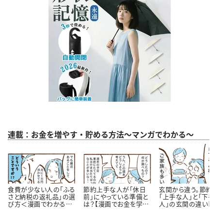
連載：お金を増やす・貯める方法～マンガでわかる～
食費が少ない人の「ふる
節約上手な人が「休日
玄関から違う。節約
さと納税の返礼品」の選
前」にやっている準備と
「上手な人」と「下手
び方＜漫画でわかるお
は？【漫画でお金を学
人」の玄関の違い【
金の知識＞
ぶ】
が】