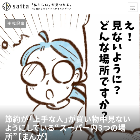
連載記事
節約が「上手な人」が買い物中見ない
ようにしている“スーパー内3つの場
所”【まんが】