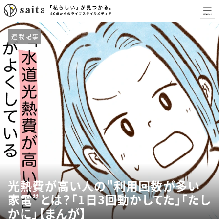
連載記事
光熱費が高い人の"利用回数が多い
家電”とは？「1日3回動かしてた」「たし
かに」【まんが】