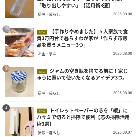
「取り出しやすい」【活用術3選】
掃除・暮らし
2026.08.08
2
【手作りやめました】５人家族で食
new
費3万円台で暮らすわが家が「作らず市販
品を買うメニュー3つ」
お金・学ぶ
2026.08.08
3
ジャムの空き瓶を捨てる前に！家じ
new
ゅうに置いて使いたくなるアイデア3つ。
掃除・暮らし
2026.08.08
4
トイレットペーパーの芯を「縦」に
new
ハサミで切ると掃除で便利【芯の掃除活用
術3選】
掃除・暮らし
2026.08.07