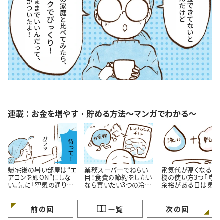
連載：お金を増やす・貯める方法～マンガでわかる～
帰宅後の暑い部屋は“エ
業務スーパーでねらい
電気代が高くなる洗
アコンを即ON”にしな
目！食費の節約をしたい
機の使い方3つ「時
い。先に「空気の通り
なら買いたい3つの冷凍
余裕がある日は気を
道」を作る理由
おかず
ける…！」
前の回
一覧
次の回