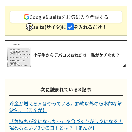
Googleに
saita
をお気に入り登録する
saita(サイタ)に
を入れるだけ！
小学生からデパコスおねだり 私がケチなの？
次に読まれている３記事
貯金が増える人はやっている。節約以外の根本的な解
決法。【まんが】
「気持ちが楽になった…」夕食づくりがラクになる！
諦めるといい3つのコトとは？【まんが】