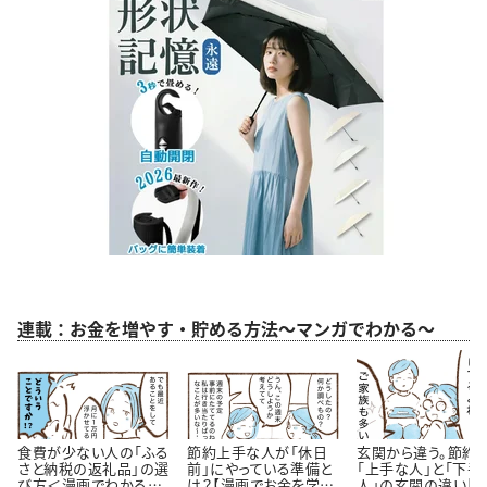
連載：お金を増やす・貯める方法～マンガでわかる～
食費が少ない人の「ふる
節約上手な人が「休日
玄関から違う。節約
さと納税の返礼品」の選
前」にやっている準備と
「上手な人」と「下手
び方＜漫画でわかるお
は？【漫画でお金を学
人」の玄関の違い【