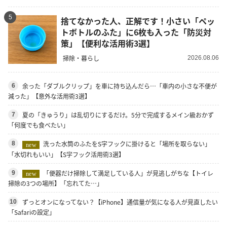
5
捨てなかった人、正解です！小さい「ペッ
トボトルのふた」に6枚も入った「防災対
策」【便利な活用術3選】
掃除・暮らし
2026.08.06
余った「ダブルクリップ」を車に持ち込んだら…「車内の小さな不便が
6
減った」【意外な活用術3選】
夏の「きゅうり」は乱切りにするだけ。5分で完成するメイン級おかず
7
「何度でも食べたい」
洗った水筒のふたをS字フックに掛けると「場所を取らない」
8
new
「水切れもいい」【S字フック活用術3選】
「便器だけ掃除して満足している人」が見逃しがちな【トイレ
9
new
掃除の3つの場所】「忘れてた…」
ずっとオンになってない？【iPhone】通信量が気になる人が見直したい
10
「Safariの設定」