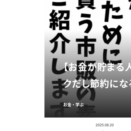
【お金が貯まる
クだし節約にな
お金・学ぶ
2025.08.20