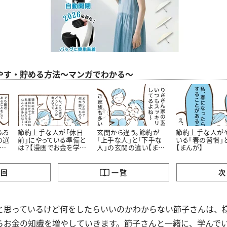
やす・貯める方法～マンガでわかる～
ふる
節約上手な人が「休日
玄関から違う。節約が
節約上手な人が
の選
前」にやっている準備と
「上手な人」と「下手な
いる「春の習慣」
お
は？【漫画でお金を学
人」の玄関の違い【まん
【まんが】
ぶ】
が】
の回
一覧
次
と思っているけど何をしたらいいのかわからない節子さんは、
らお金の知識を増やしていきます。節子さんと一緒に、学んで