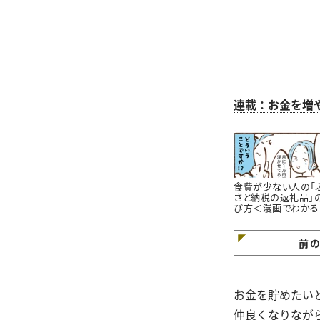
連載：お金を増
食費が少ない人の「
さと納税の返礼品」
び方＜漫画でわかる
金の知識＞
前
お金を貯めたい
仲良くなりなが