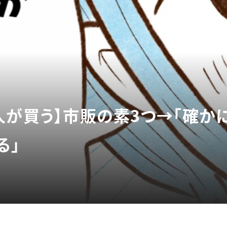
人が買う】市販の素3つ→「確か
る」