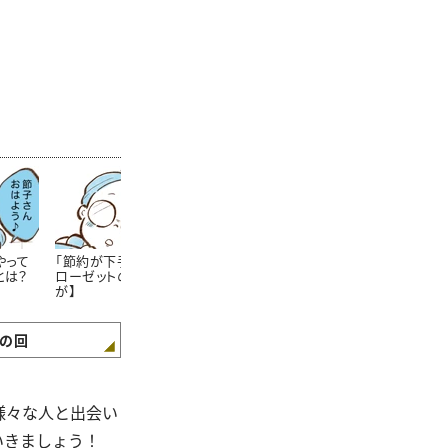
やって
「節約が下手な人」のク
節約上手なママさんが
学生服が安く
とは？
ローゼットの特徴【まん
「学校の書類提出期限」
方法!?知らな
が】
をしっかり守るワケ【ま
た……。【まん
んが】
の回
様々な人と出会い
いきましょう！