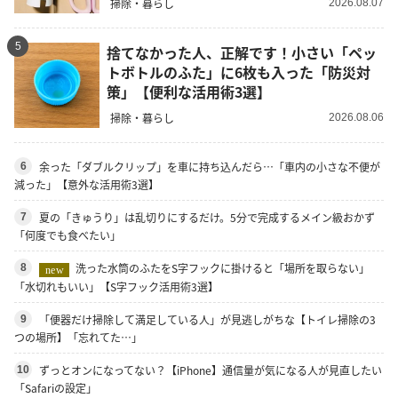
掃除・暮らし
2026.08.07
5
捨てなかった人、正解です！小さい「ペッ
トボトルのふた」に6枚も入った「防災対
策」【便利な活用術3選】
掃除・暮らし
2026.08.06
余った「ダブルクリップ」を車に持ち込んだら…「車内の小さな不便が
6
減った」【意外な活用術3選】
夏の「きゅうり」は乱切りにするだけ。5分で完成するメイン級おかず
7
「何度でも食べたい」
洗った水筒のふたをS字フックに掛けると「場所を取らない」
8
new
「水切れもいい」【S字フック活用術3選】
「便器だけ掃除して満足している人」が見逃しがちな【トイレ掃除の3
9
つの場所】「忘れてた…」
ずっとオンになってない？【iPhone】通信量が気になる人が見直したい
10
「Safariの設定」