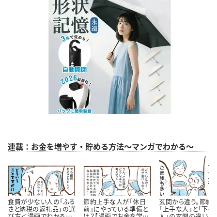
連載：お金を増やす・貯める方法～マンガでわかる～
食費が少ない人の「ふる
節約上手な人が「休日
玄関から違う。節約
さと納税の返礼品」の選
前」にやっている準備と
「上手な人」と「下手
び方＜漫画でわかるお
は？【漫画でお金を学
人」の玄関の違い【