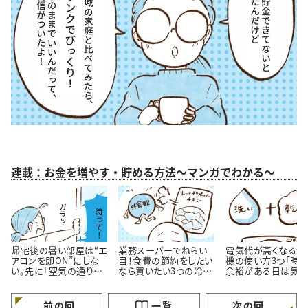
連載：お金を増やす・貯める方法～マンガでわかる～
帰宅後の暑い部屋は“エ
業務スーパーでねらい
電気代が高くなる洗
アコンを即ON”にしな
目！食費の節約をしたい
機の使い方3つ「時
い。先に「空気の通り
なら買いたい3つの冷凍
余裕がある日は気を
道」を作る理由
おかず
ける…！」
前の回
一覧
次の回