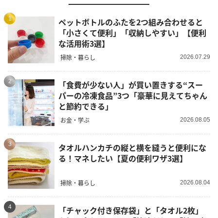
1
ペットボトルのふたを2つ組み合わせると
「小さくて便利」「収納しやすい」【便利
な活用術3選】
掃除・暮らし
2026.07.29
2
「食費が少ない人」が買い置きする“スー
パーの冷凍食品”3つ「豪華に見えてちゃん
と節約できる」
お金・学ぶ
2026.08.05
3
タオルハンカチの縦と横を縫うと便利にな
る！マネしたい【夏の便利ワザ3選】
掃除・暮らし
2026.08.04
4
「チャック付き保存袋」と「タオル2枚」