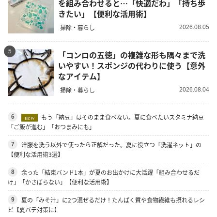
を組み合わせると…「快適だわ」「持ち歩
きたい」【便利な活用術】
掃除・暮らし
2026.08.05
5
「コンロの五徳」の複雑な形も隅々まで洗
いやすい！スポンジの代わりに使う【意外
なアイテム】
掃除・暮らし
2026.08.04
もう「納豆」はそのまま食べない。夏に食べたいスタミナ納豆
6
new
「ご飯が進む」「おつまみにも」
洋服を洗う以外で使ったら正解だった。夏に役立つ「洗濯ネット」の
7
【便利な活用術3選】
余った「結束バンド1本」が夏のお出かけに大活躍「組み合わせるだ
8
け」「かさばらない」【便利な活用術】
夏の「みそ汁」に2つ混ぜるだけ！たんぱく質や食物繊維も摂れるレシ
9
ピ【夏バテ対策に】