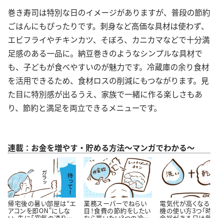
巻き寿司は特別な日のイメージがありますが、普段の節約
ごはんにもぴったりです。刺身など高価な具材は使わず、
エビフライやチキンカツ、そぼろ、カニカマなどで十分満
足感のある一品に。納豆巻きのようなシンプルな具材で
も、子どもが食べやすいのが魅力です。冷蔵庫の余り食材
を活用できるため、食材ロスの削減にもつながります。見
た目に特別感が出るうえ、家族で一緒に作る楽しさもあ
り、節約と満足を両立できるメニューです。
連載：お金を増やす・貯める方法～マンガでわかる～
帰宅後の暑い部屋は“エ
業務スーパーでねらい
電気代が高くなる洗
アコンを即ON”にしな
目！食費の節約をしたい
機の使い方3つ「時
い。先に「空気の通り
なら買いたい3つの冷凍
余裕がある日は気を