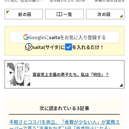
道」を作る理由
おかず
ける…！」
前の回
一覧
次の回
Googleに
saita
をお気に入り登録する
saita(サイタ)に
を入れるだけ！
容姿至上主義の男子たち。私は「何位」？
次に読まれている３記事
手軽さとコスパを両立。「食費が少ない人」が業務ス
ーパーで買う“冷凍おかず”3品「外食防止になる」