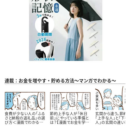
連載：お金を増やす・貯める方法～マンガでわかる～
食費が少ない人の「ふる
節約上手な人が「休日
玄関から違う。節約
さと納税の返礼品」の選
前」にやっている準備と
「上手な人」と「下手
び方＜漫画でわかるお
は？【漫画でお金を学
人」の玄関の違い【
金の知識＞
ぶ】
が】