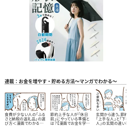
連載：お金を増やす・貯める方法～マンガでわかる～
食費が少ない人の「ふる
節約上手な人が「休日
玄関から違う。節約
さと納税の返礼品」の選
前」にやっている準備と
「上手な人」と「下手
び方＜漫画でわかるお
は？【漫画でお金を学
人」の玄関の違い【
金の知識＞
ぶ】
が】