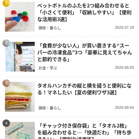
1
ペットボトルのふたを2つ組み合わせると
「小さくて便利」「収納しやすい」【便利
な活用術3選】
掃除・暮らし
2026.07.29
2
「食費が少ない人」が買い置きする“スー
パーの冷凍食品”3つ「豪華に見えてちゃん
と節約できる」
お金・学ぶ
2026.08.05
3
タオルハンカチの縦と横を縫うと便利にな
る！マネしたい【夏の便利ワザ3選】
掃除・暮らし
2026.08.04
4
「チャック付き保存袋」と「タオル2枚」
を組み合わせると…「快適だわ」「持ち歩
きたい」【便利な活用術】