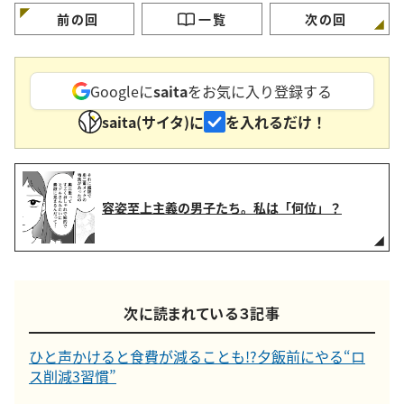
前の回
一覧
次の回
Googleに
saita
をお気に入り登録する
saita(サイタ)に
を入れるだけ！
容姿至上主義の男子たち。私は「何位」？
次に読まれている３記事
ひと声かけると食費が減ることも!?夕飯前にやる“ロ
ス削減3習慣”