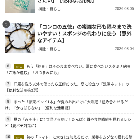
掃除・暮らし
2026.08.05
5
「コンロの五徳」の複雑な形も隅々まで洗
いやすい！スポンジの代わりに使う【意外
なアイテム】
掃除・暮らし
2026.08.04
もう「納豆」はそのまま食べない。夏に食べたいスタミナ納豆
6
new
「ご飯が進む」「おつまみにも」
洋服を洗う以外で使ったら正解だった。夏に役立つ「洗濯ネット」の
7
【便利な活用術3選】
余った「結束バンド1本」が夏のお出かけに大活躍「組み合わせるだ
8
け」「かさばらない」【便利な活用術】
夏の「みそ汁」に2つ混ぜるだけ！たんぱく質や食物繊維も摂れるレシ
9
ピ【夏バテ対策に】
旬の「トマト」に大さじ2加えるだけ。栄養をムダなく摂れる簡
10
new