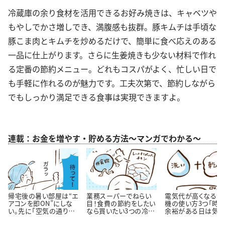
冷蔵庫の余り食材を活用できるお好み焼きは、キャベツや
もやしでかさ増しでき、満腹感も抜群。豚キムチは手頃な
豚こま肉とキムチを炒めるだけで、簡単に食べ応えのある
一品に仕上がります。さらに生姜焼きも少ない材料で作れ
る定番の節約メニュー。どれもコスパがよく、忙しい日で
も手軽に作れるのが魅力です。工夫次第で、節約しながら
でもしっかり満足できる食事は実現できますよ。
連載：お金を増やす・貯める方法～マンガでわかる～
帰宅後の暑い部屋は“エ
業務スーパーでねらい
電気代が高くなる洗
アコンを即ON”にしな
目！食費の節約をしたい
機の使い方3つ「時
い。先に「空気の通り
なら買いたい3つの冷凍
余裕がある日は気を
道」を作る理由
おかず
ける…！」