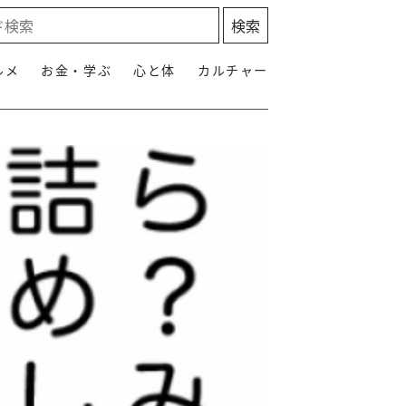
ルメ
お金・学ぶ
心と体
カルチャー