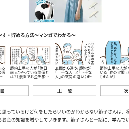
やす・貯める方法～マンガでわかる～
ふる
節約上手な人が「休日
玄関から違う。節約が
節約上手な人が
の選
前」にやっている準備と
「上手な人」と「下手な
いる「春の習慣」
お
は？【漫画でお金を学
人」の玄関の違い【まん
【まんが】
ぶ】
が】
の回
一覧
次
と思っているけど何をしたらいいのかわからない節子さんは、
らお金の知識を増やしていきます。節子さんと一緒に、学んで