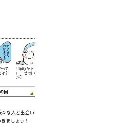
やって
「節約が下手な人」のク
節約上手なママさんが
学生服が安く
とは？
ローゼットの特徴【まん
「学校の書類提出期限」
方法!?知らな
が】
をしっかり守るワケ【ま
た……。【まん
んが】
の回
様々な人と出会い
いきましょう！