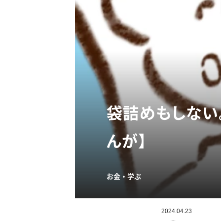
袋詰めもしない
んが】
お金・学ぶ
2024.04.23