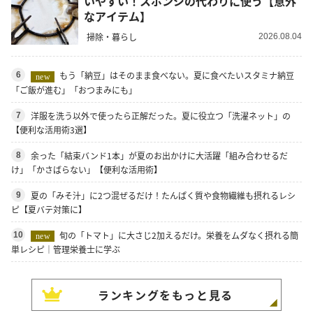
いやすい！スポンジの代わりに使う【意外
なアイテム】
掃除・暮らし
2026.08.04
もう「納豆」はそのまま食べない。夏に食べたいスタミナ納豆
6
new
「ご飯が進む」「おつまみにも」
洋服を洗う以外で使ったら正解だった。夏に役立つ「洗濯ネット」の
7
【便利な活用術3選】
余った「結束バンド1本」が夏のお出かけに大活躍「組み合わせるだ
8
け」「かさばらない」【便利な活用術】
夏の「みそ汁」に2つ混ぜるだけ！たんぱく質や食物繊維も摂れるレシ
9
ピ【夏バテ対策に】
旬の「トマト」に大さじ2加えるだけ。栄養をムダなく摂れる簡
10
new
単レシピ｜管理栄養士に学ぶ
ランキングをもっと見る