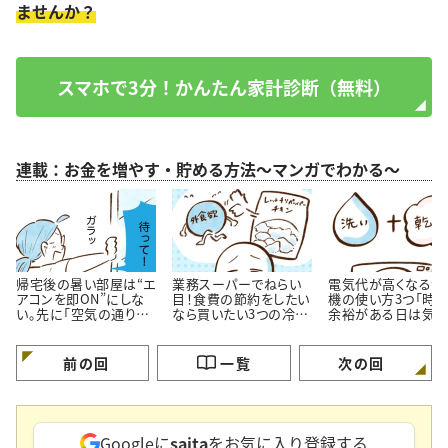
ませんか？
スマホで3分！かんたん家計診断（無料）
連載：お金を増やす・貯める方法～マンガでわかる～
帰宅後の暑い部屋は“エ
業務スーパーでねらい
電気代が高くなる洗
アコンを即ON”にしな
目！食費の節約をしたい
機の使い方3つ「時
い。先に「空気の通り
なら買いたい3つの冷凍
余裕がある日は気を
道」を作る理由
おかず
ける…！」
前の回
一覧
次の回
Googleに
saita
をお気に入り登録する