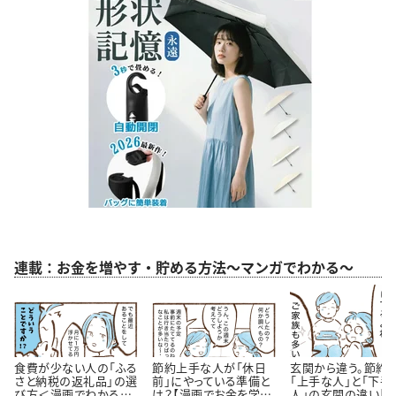
連載：お金を増やす・貯める方法～マンガでわかる～
食費が少ない人の「ふる
節約上手な人が「休日
玄関から違う。節約
さと納税の返礼品」の選
前」にやっている準備と
「上手な人」と「下手
び方＜漫画でわかるお
は？【漫画でお金を学
人」の玄関の違い【