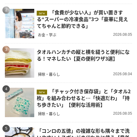
2
「食費が少ない人」が買い置きす
new
る“スーパーの冷凍食品”3つ「豪華に見え
てちゃんと節約できる」
お金・学ぶ
2026.08.05
3
タオルハンカチの縦と横を縫うと便利にな
る！マネしたい【夏の便利ワザ3選】
掃除・暮らし
2026.08.04
4
「チャック付き保存袋」と「タオル2
new
枚」を組み合わせると…「快適だわ」「持
ち歩きたい」【便利な活用術】
掃除・暮らし
2026.08.05
5
「コンロの五徳」の複雑な形も隅々まで洗