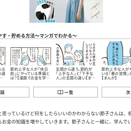
やす・貯める方法～マンガでわかる～
ふる
節約上手な人が「休日
玄関から違う。節約が
節約上手な人が
の選
前」にやっている準備と
「上手な人」と「下手な
いる「春の習慣」
お
は？【漫画でお金を学
人」の玄関の違い【まん
【まんが】
ぶ】
が】
の回
一覧
次
と思っているけど何をしたらいいのかわからない節子さんは、
らお金の知識を増やしていきます。節子さんと一緒に、学んで