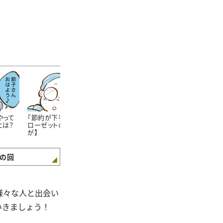
やって
「節約が下手な人」のク
節約上手なママさんが
学生服が安く
とは？
ローゼットの特徴【まん
「学校の書類提出期限」
方法!?知らな
が】
をしっかり守るワケ【ま
た……。【まん
んが】
の回
様々な人と出会い
いきましょう！