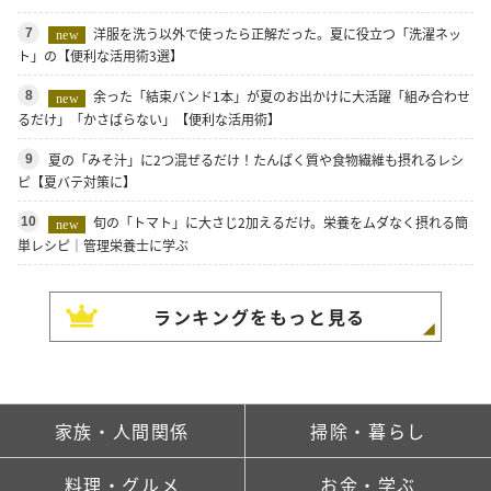
洋服を洗う以外で使ったら正解だった。夏に役立つ「洗濯ネッ
7
new
ト」の【便利な活用術3選】
余った「結束バンド1本」が夏のお出かけに大活躍「組み合わせ
8
new
るだけ」「かさばらない」【便利な活用術】
夏の「みそ汁」に2つ混ぜるだけ！たんぱく質や食物繊維も摂れるレシ
9
ピ【夏バテ対策に】
旬の「トマト」に大さじ2加えるだけ。栄養をムダなく摂れる簡
10
new
単レシピ｜管理栄養士に学ぶ
ランキングをもっと見る
家族・人間関係
掃除・暮らし
料理・グルメ
お金・学ぶ