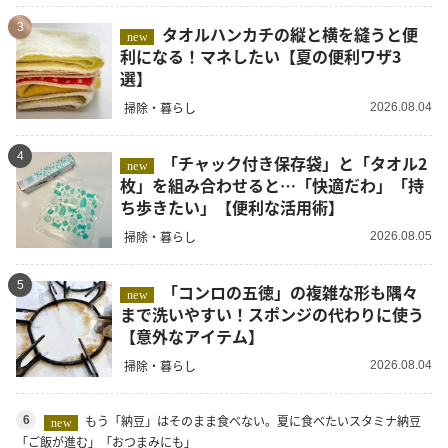
3
タオルハンカチの縦と横を縫うと便
new
利になる！マネしたい【夏の便利ワザ3
選】
掃除・暮らし
2026.08.04
4
「チャック付き保存袋」と「タオル2
new
枚」を組み合わせると…「快適だわ」「持
ち歩きたい」【便利な活用術】
掃除・暮らし
2026.08.05
5
「コンロの五徳」の複雑な形も隅々
new
まで洗いやすい！スポンジの代わりに使う
【意外なアイテム】
掃除・暮らし
2026.08.04
もう「納豆」はそのまま食べない。夏に食べたいスタミナ納豆
6
new
「ご飯が進む」「おつまみにも」