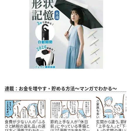
連載：お金を増やす・貯める方法～マンガでわかる～
食費が少ない人の「ふる
節約上手な人が「休日
玄関から違う。節約
さと納税の返礼品」の選
前」にやっている準備と
「上手な人」と「下手
び方＜漫画でわかるお
は？【漫画でお金を学
人」の玄関の違い【