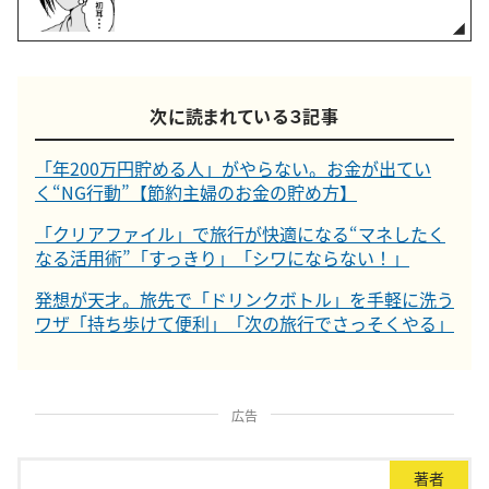
次に読まれている３記事
「年200万円貯める人」がやらない。お金が出てい
く“NG行動”【節約主婦のお金の貯め方】
「クリアファイル」で旅行が快適になる“マネしたく
なる活用術”「すっきり」「シワにならない！」
発想が天才。旅先で「ドリンクボトル」を手軽に洗う
ワザ「持ち歩けて便利」「次の旅行でさっそくやる」
広告
著者