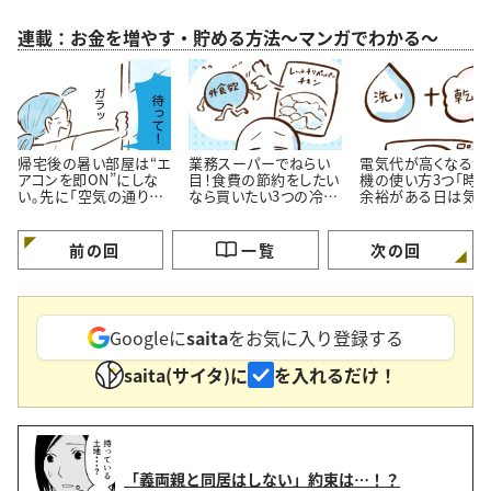
連載：お金を増やす・貯める方法～マンガでわかる～
帰宅後の暑い部屋は“エ
業務スーパーでねらい
電気代が高くなる洗
アコンを即ON”にしな
目！食費の節約をしたい
機の使い方3つ「時
い。先に「空気の通り
なら買いたい3つの冷凍
余裕がある日は気を
道」を作る理由
おかず
ける…！」
前の回
一覧
次の回
Googleに
saita
をお気に入り登録する
saita(サイタ)に
を入れるだけ！
「義両親と同居はしない」約束は…！？