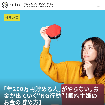
特集記事
「年200万円貯める人」がやらない。お
金が出ていく“NG行動”【節約主婦の
お金の貯め方】