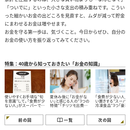
「ついでに」といった小さな支出の積み重ねです。こうい
った細かいお金の出どころを見直すと、ムダが減って貯金
にまわせるお金は増やせます。
お金を守る第一歩は、気づくこと。今日からぜひ、自分の
お金の使い方を振り返ってみてください。
特集：40歳から知っておきたい「お金の知識」
使いやすくお手頃な“旬
夏休み後に「お金がな
「食費が少ない人」
を意識”して。「食費が少
い」と感じる人の“3つの
い置きする“スーパ
ない人」がスーパーでよ
特徴”「チリツモ出費に
冷凍食品”3つ「豪華
く買う【3つの定番食材】
要注意」
見えてちゃんと節約
る」
前の回
一覧
次の回