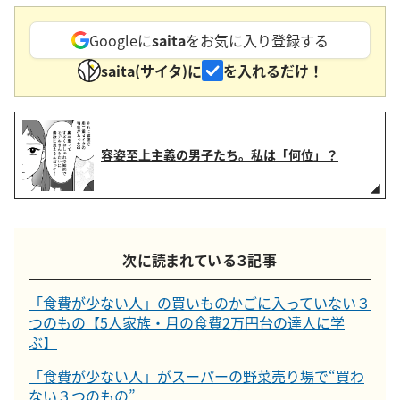
Googleに
saita
をお気に入り登録する
saita(サイタ)に
を入れるだけ！
容姿至上主義の男子たち。私は「何位」？
次に読まれている３記事
「食費が少ない人」の買いものかごに入っていない３
つのもの【5人家族・月の食費2万円台の達人に学
ぶ】
「食費が少ない人」がスーパーの野菜売り場で“買わ
ない３つのもの”