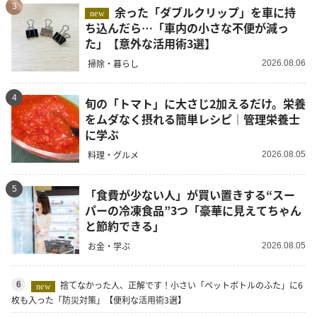
3
余った「ダブルクリップ」を車に持
new
ち込んだら…「車内の小さな不便が減っ
た」【意外な活用術3選】
掃除・暮らし
2026.08.06
4
旬の「トマト」に大さじ2加えるだけ。栄養
をムダなく摂れる簡単レシピ｜管理栄養士
に学ぶ
料理・グルメ
2026.08.05
5
「食費が少ない人」が買い置きする“スー
パーの冷凍食品”3つ「豪華に見えてちゃん
と節約できる」
お金・学ぶ
2026.08.05
捨てなかった人、正解です！小さい「ペットボトルのふた」に6
6
new
枚も入った「防災対策」【便利な活用術3選】