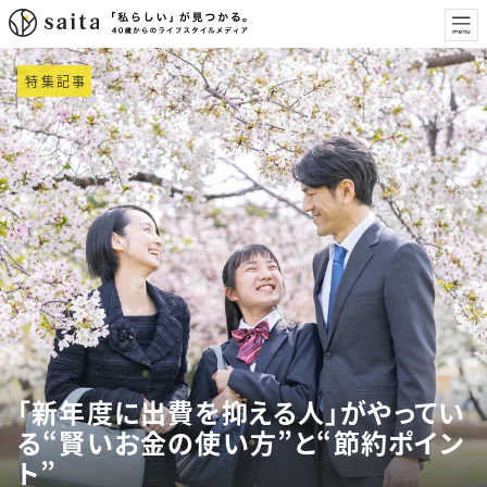
特集記事
「新年度に出費を抑える人」がやってい
る“賢いお金の使い方”と“節約ポイン
ト”