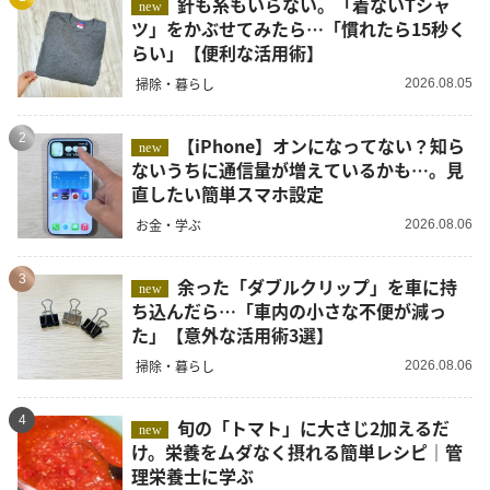
針も糸もいらない。「着ないTシャ
new
ツ」をかぶせてみたら…「慣れたら15秒く
らい」【便利な活用術】
掃除・暮らし
2026.08.05
2
【iPhone】オンになってない？知ら
new
ないうちに通信量が増えているかも…。見
直したい簡単スマホ設定
お金・学ぶ
2026.08.06
3
余った「ダブルクリップ」を車に持
new
ち込んだら…「車内の小さな不便が減っ
た」【意外な活用術3選】
掃除・暮らし
2026.08.06
4
旬の「トマト」に大さじ2加えるだ
new
け。栄養をムダなく摂れる簡単レシピ｜管
理栄養士に学ぶ