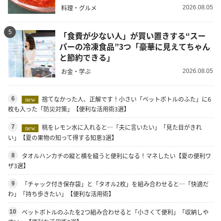
料理・グルメ
2026.08.05
5
「食費が少ない人」が買い置きする“スー
パーの冷凍食品”3つ「豪華に見えてちゃん
と節約できる」
お金・学ぶ
2026.08.05
捨てなかった人、正解です！小さい「ペットボトルのふた」に6
6
new
枚も入った「防災対策」【便利な活用術3選】
桃をレモン水に入れると…「夫に言いたい」「見た目がきれ
7
new
い」【夏の果物の知って得する知恵3選】
タオルハンカチの縦と横を縫うと便利になる！マネしたい【夏の便利ワ
8
ザ3選】
「チャック付き保存袋」と「タオル2枚」を組み合わせると…「快適だ
9
わ」「持ち歩きたい」【便利な活用術】
ペットボトルのふたを2つ組み合わせると「小さくて便利」「収納しや
10