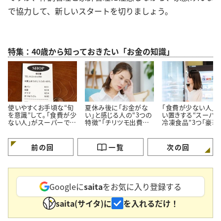
で協力して、新しいスタートを切りましょう。
特集：40歳から知っておきたい「お金の知識」
使いやすくお手頃な“旬
夏休み後に「お金がな
「食費が少ない人」
を意識”して。「食費が少
い」と感じる人の“3つの
い置きする“スーパ
ない人」がスーパーでよ
特徴”「チリツモ出費に
冷凍食品”3つ「豪華
く買う【3つの定番食材】
要注意」
見えてちゃんと節約
る」
前の回
一覧
次の回
Googleに
saita
をお気に入り登録する
saita(サイタ)に
を入れるだけ！