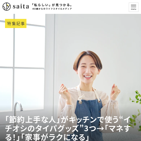
特集記事
「節約上手な人」がキッチンで使う“イ
チオシのタイパグッズ”3つ→「マネす
る！」「家事がラクになる」