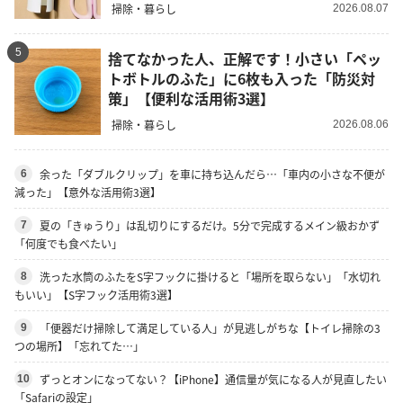
掃除・暮らし
2026.08.07
5
捨てなかった人、正解です！小さい「ペッ
トボトルのふた」に6枚も入った「防災対
策」【便利な活用術3選】
掃除・暮らし
2026.08.06
余った「ダブルクリップ」を車に持ち込んだら…「車内の小さな不便が
6
減った」【意外な活用術3選】
夏の「きゅうり」は乱切りにするだけ。5分で完成するメイン級おかず
7
「何度でも食べたい」
洗った水筒のふたをS字フックに掛けると「場所を取らない」「水切れ
8
もいい」【S字フック活用術3選】
「便器だけ掃除して満足している人」が見逃しがちな【トイレ掃除の3
9
つの場所】「忘れてた…」
ずっとオンになってない？【iPhone】通信量が気になる人が見直したい
10
「Safariの設定」