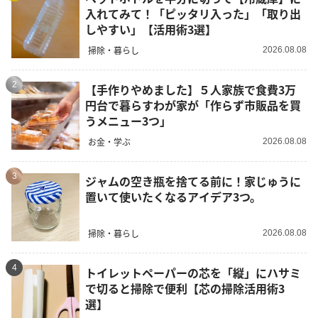
入れてみて！「ピッタリ入った」「取り出
しやすい」【活用術3選】
掃除・暮らし
2026.08.08
2
【手作りやめました】５人家族で食費3万
円台で暮らすわが家が「作らず市販品を買
うメニュー3つ」
お金・学ぶ
2026.08.08
3
ジャムの空き瓶を捨てる前に！家じゅうに
置いて使いたくなるアイデア3つ。
掃除・暮らし
2026.08.08
4
トイレットペーパーの芯を「縦」にハサミ
で切ると掃除で便利【芯の掃除活用術3
選】