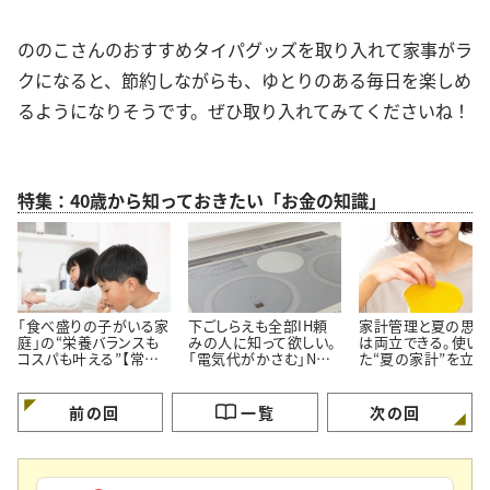
ののこさんのおすすめタイパグッズを取り入れて家事がラ
クになると、節約しながらも、ゆとりのある毎日を楽しめ
るようになりそうです。ぜひ取り入れてみてくださいね！
特集：40歳から知っておきたい「お金の知識」
「食べ盛りの子がいる家
下ごしらえも全部IH頼
家計管理と夏の思い
庭」の“栄養バランスも
みの人に知って欲しい。
は両立できる。使い
コスパも叶える”【常備
「電気代がかさむ」NG
た“夏の家計”を立て
しておきたい食材5つ】
習慣3つと節電のコツ
す【3つのポイント】
前の回
一覧
次の回