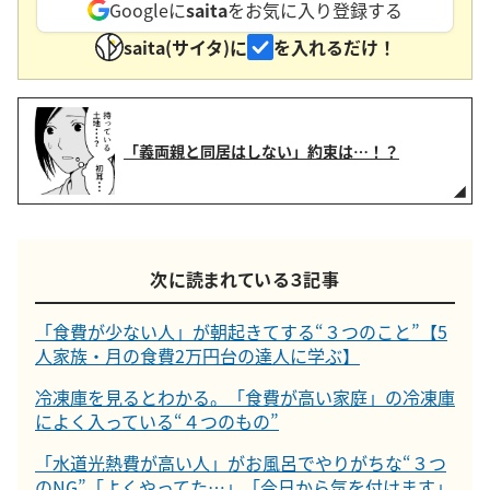
Googleに
saita
をお気に入り登録する
saita(サイタ)に
を入れるだけ！
「義両親と同居はしない」約束は…！？
次に読まれている３記事
「食費が少ない人」が朝起きてする“３つのこと”【5
人家族・月の食費2万円台の達人に学ぶ】
冷凍庫を見るとわかる。「食費が高い家庭」の冷凍庫
によく入っている“４つのもの”
「水道光熱費が高い人」がお風呂でやりがちな“３つ
のNG”「よくやってた…」「今日から気を付けます」