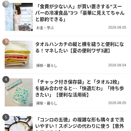
2
「食費が少ない人」が買い置きする“スー
パーの冷凍食品”3つ「豪華に見えてちゃん
と節約できる」
お金・学ぶ
2026.08.05
3
タオルハンカチの縦と横を縫うと便利にな
る！マネしたい【夏の便利ワザ3選】
掃除・暮らし
2026.08.04
4
「チャック付き保存袋」と「タオル2枚」
を組み合わせると…「快適だわ」「持ち歩
きたい」【便利な活用術】
掃除・暮らし
2026.08.05
5
「コンロの五徳」の複雑な形も隅々まで洗
いやすい！スポンジの代わりに使う【意外