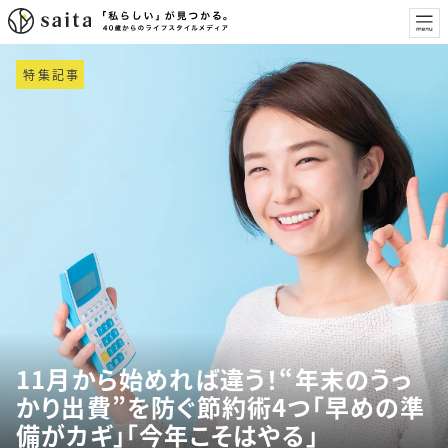
特集記事
11月から始めれば違う！“年末のうっ
かり出費”を防ぐ節約術4つ「早めの準
備がカギ」「今年こそはやる」