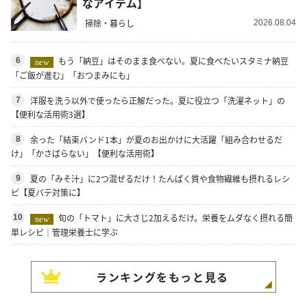
なアイテム】
掃除・暮らし
2026.08.04
もう「納豆」はそのまま食べない。夏に食べたいスタミナ納豆
6
new
「ご飯が進む」「おつまみにも」
洋服を洗う以外で使ったら正解だった。夏に役立つ「洗濯ネット」の
7
【便利な活用術3選】
余った「結束バンド1本」が夏のお出かけに大活躍「組み合わせるだ
8
け」「かさばらない」【便利な活用術】
夏の「みそ汁」に2つ混ぜるだけ！たんぱく質や食物繊維も摂れるレシ
9
ピ【夏バテ対策に】
旬の「トマト」に大さじ2加えるだけ。栄養をムダなく摂れる簡
10
new
単レシピ｜管理栄養士に学ぶ
ランキングをもっと見る