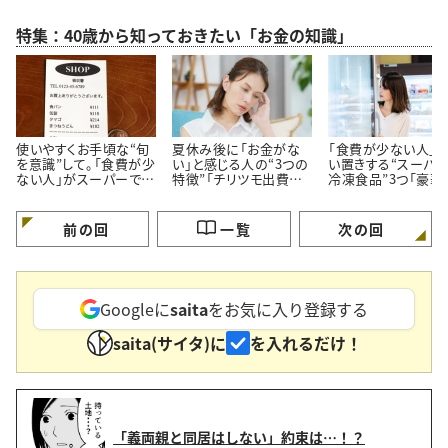
特集：40歳から知っておきたい「お金の知識」
使いやすくお手頃な“旬
夏休み後に「お金がな
「食費が少ない人」
を意識”して。「食費が少
い」と感じる人の“3つの
い置きする“スーパ
ない人」がスーパーでよ
特徴”「チリツモ出費に
冷凍食品”3つ「豪華
く買う【3つの定番食材】
要注意」
見えてちゃんと節約
る」
前の回
一覧
次の回
Googleに
saita
をお気に入り登録する
saita(サイタ)に
を入れるだけ！
「義両親と同居はしない」約束は…！？