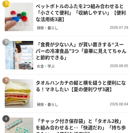
1
ペットボトルのふたを2つ組み合わせると
「小さくて便利」「収納しやすい」【便利
な活用術3選】
掃除・暮らし
2026.07.29
2
「食費が少ない人」が買い置きする“スー
パーの冷凍食品”3つ「豪華に見えてちゃん
と節約できる」
お金・学ぶ
2026.08.05
3
タオルハンカチの縦と横を縫うと便利にな
る！マネしたい【夏の便利ワザ3選】
掃除・暮らし
2026.08.04
4
「チャック付き保存袋」と「タオル2枚」
を組み合わせると…「快適だわ」「持ち歩