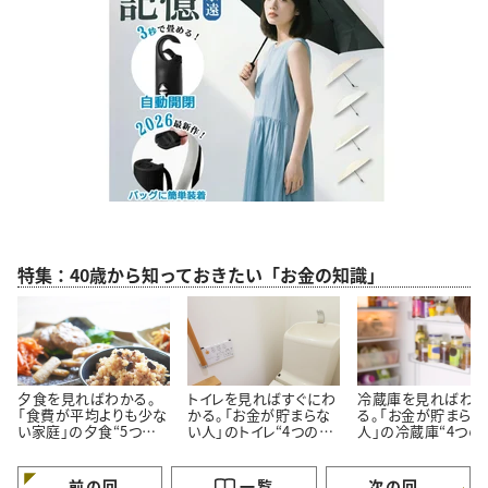
特集：40歳から知っておきたい「お金の知識」
夕食を見ればわかる。
トイレを見ればすぐにわ
冷蔵庫を見ればわ
「食費が平均よりも少な
かる。「お金が貯まらな
る。「お金が貯まらな
い家庭」の夕食“5つの
い人」のトイレ“4つの特
人」の冷蔵庫“4つの
特徴”
徴”
徴”
前の回
一覧
次の回