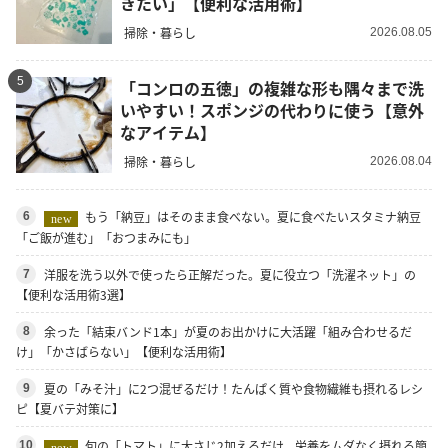
きたい」【便利な活用術】
掃除・暮らし
2026.08.05
5
「コンロの五徳」の複雑な形も隅々まで洗
いやすい！スポンジの代わりに使う【意外
なアイテム】
掃除・暮らし
2026.08.04
もう「納豆」はそのまま食べない。夏に食べたいスタミナ納豆
6
new
「ご飯が進む」「おつまみにも」
洋服を洗う以外で使ったら正解だった。夏に役立つ「洗濯ネット」の
7
【便利な活用術3選】
余った「結束バンド1本」が夏のお出かけに大活躍「組み合わせるだ
8
け」「かさばらない」【便利な活用術】
夏の「みそ汁」に2つ混ぜるだけ！たんぱく質や食物繊維も摂れるレシ
9
ピ【夏バテ対策に】
旬の「トマト」に大さじ2加えるだけ。栄養をムダなく摂れる簡
10
new