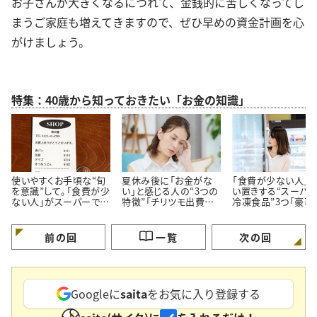
お子さんが大きくなるにつれて、金銭的に苦しくなってし
まうご家庭も増えてきますので、ぜひ早めの資金計画を心
がけましょう。
特集：40歳から知っておきたい「お金の知識」
使いやすくお手頃な“旬
夏休み後に「お金がな
「食費が少ない人」
を意識”して。「食費が少
い」と感じる人の“3つの
い置きする“スーパ
ない人」がスーパーでよ
特徴”「チリツモ出費に
冷凍食品”3つ「豪華
く買う【3つの定番食材】
要注意」
見えてちゃんと節約
る」
前の回
一覧
次の回
Googleに
saita
をお気に入り登録する