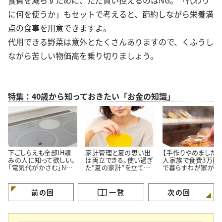
に何を使うか」もセットで考えると、節約しながら栄養満
点の食事を用意できますよ。
代用できる野菜は意外とたくさんありますので、くふうし
ながら苦しい物価高を乗り切りましょう。
特集：40歳から知っておきたい「お金の知識」
下ごしらえも全部IH頼
家計管理と夏の思い出
【手作りやめました】
みの人に知って欲しい。
は両立できる。使い過ぎ
人家族で食費3万円
「電気代がかさむ」NG
た“夏の家計”を立て直
で暮らすわが家が「
習慣3つと節電のコツ
す【3つのポイント】
ず市販品を買うメニ
3つ」
前の回
一覧
次の回