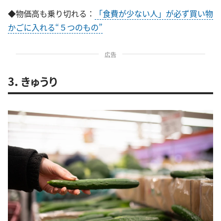
◆物価高も乗り切れる：
「食費が少ない人」が必ず買い物
かごに入れる“５つのもの”
広告
3．きゅうり