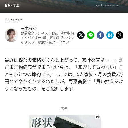
stock.adobe.com
お金・学ぶ
2025.05.05
三木ちな
お掃除クリンネスト1級、整理収納
アドバイザー1級、節約生活スペシ
ャリスト、歴20年業スーマニア
最近は野菜の価格がぐんと上がって、家計を直撃……。ま
だまだ物価高が収まらない今は、「無理して買わない」こ
ともひとつの節約です。ここでは、5人家族・月の食費2万
円台でやりくりするわたしが、野菜高騰で「買い控えるよ
うになったもの」をご紹介します。
広告