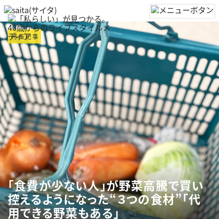
特集記事
「食費が少ない人」が野菜高騰で買い
控えるようになった“３つの食材”「代
用できる野菜もある」