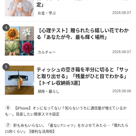
定」
お金・学ぶ
2026.08.07
4
【心理テスト】贈られたら嬉しい花でわか
る「あなたが今、最も輝く場所」
カルチャー
2026.08.07
5
ティッシュの空き箱を半分に切ると「サッ
と取り出せる」「残量がひと目でわかる」
【トイレ収納術3選】
掃除・暮らし
2026.08.06
【iPhone】オンになってない？知らないうちに通信量が増えているか
6
も…。見直したい簡単スマホ設定
針も糸もいらない。「着ないTシャツ」をかぶせてみたら…「慣れたら
7
15秒くらい」【便利な活用術】