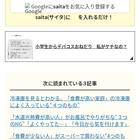
Googleに
saita
をお気に入り登録する
saita(サイタ)に
を入れるだけ！
小学生からデパコスおねだり 私がケチなの？
次に読まれている３記事
冷凍庫を見るとわかる。「食費が高い家庭」の冷凍庫
によく入っている“４つのもの”
「水道光熱費が高い人」がお風呂でやりがちな“３つ
のNG”「よくやってた…」「今日から気を付けます」
「食費が少ない人」がスーパーで買わない“4つのも