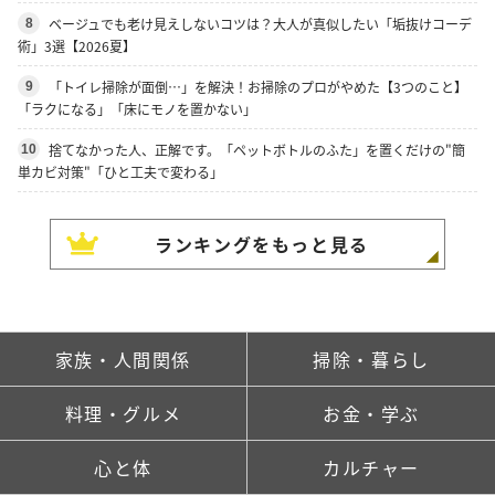
ベージュでも老け見えしないコツは？大人が真似したい「垢抜けコーデ
8
術」3選【2026夏】
「トイレ掃除が面倒…」を解決！お掃除のプロがやめた【3つのこと】
9
「ラクになる」「床にモノを置かない」
捨てなかった人、正解です。「ペットボトルのふた」を置くだけの"簡
10
単カビ対策"「ひと工夫で変わる」
ランキングをもっと見る
家族・人間関係
掃除・暮らし
料理・グルメ
お金・学ぶ
心と体
カルチャー