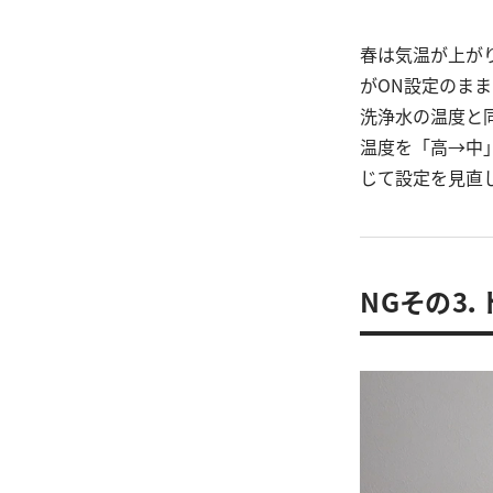
春は気温が上が
がON設定のま
洗浄水の温度と
温度を「高→中
じて設定を見直
NGその3