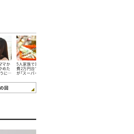
たママか
5人家族で1か月の“食
朝食を見ればわかる。
100均で買っ
やめた
費2万円台”。そんな私
「食費が平均よりも少な
20万円貯め
ようにな
が「スーパーで買わない
い家庭」の朝食“4つの
「リピートし
3つの食材」とは
特徴”
た100均グッ
の回