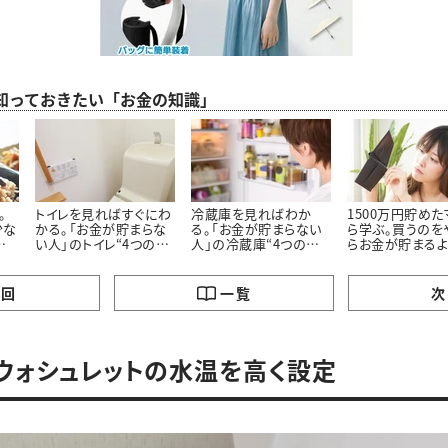
ら知っておきたい「お金の知識」
。
トイレを見ればすぐにわ
冷蔵庫を見ればわか
1500万円貯め
少な
かる。「お金が貯まらな
る。「お金が貯まらない
ら学ぶ。買うのを
の
い人」のトイレ“4つの特
人」の冷蔵庫“4つの特
らお金が貯まる
徴”
徴”
った「5つのモノ」
の回
一覧
次
．ウォシュレットの水温を高く設定