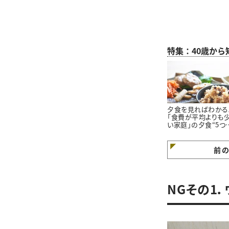
特集：40歳か
夕食を見ればわかる
「食費が平均よりも
い家庭」の夕食“5つ
特徴”
前
NGその1