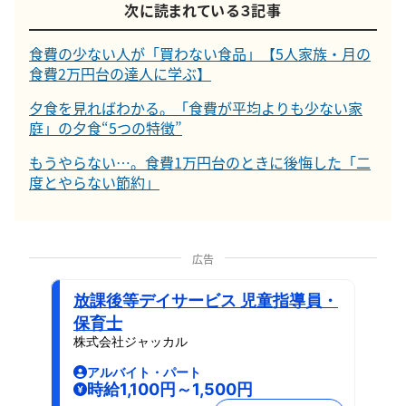
次に読まれている３記事
食費の少ない人が「買わない食品」【5人家族・月の
食費2万円台の達人に学ぶ】
夕食を見ればわかる。「食費が平均よりも少ない家
庭」の夕食“5つの特徴”
もうやらない…。食費1万円台のときに後悔した「二
度とやらない節約」
広告
放課後等デイサービス 児童指導員・
保育士
株式会社ジャッカル
アルバイト・パート
時給1,100円～1,500円