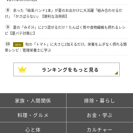
余った「結束バンド1本」が夏のお出かけに大活躍「組み合わせるだ
8
け」「かさばらない」【便利な活用術】
夏の「みそ汁」に2つ混ぜるだけ！たんぱく質や食物繊維も摂れるレシ
9
ピ【夏バテ対策に】
旬の「トマト」に大さじ2加えるだけ。栄養をムダなく摂れる簡
10
new
単レシピ｜管理栄養士に学ぶ
ランキングをもっと見る
家族・人間関係
掃除・暮らし
料理・グルメ
お金・学ぶ
心と体
カルチャー