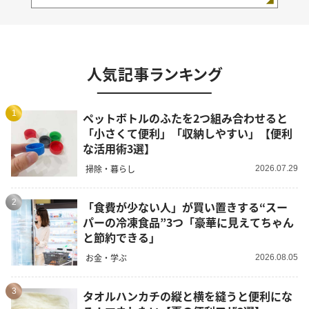
人気記事ランキング
1
ペットボトルのふたを2つ組み合わせると
「小さくて便利」「収納しやすい」【便利
な活用術3選】
掃除・暮らし
2026.07.29
2
「食費が少ない人」が買い置きする“スー
パーの冷凍食品”3つ「豪華に見えてちゃん
と節約できる」
お金・学ぶ
2026.08.05
3
タオルハンカチの縦と横を縫うと便利にな