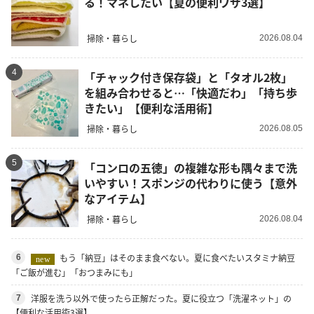
る！マネしたい【夏の便利ワザ3選】
掃除・暮らし
2026.08.04
4
「チャック付き保存袋」と「タオル2枚」
を組み合わせると…「快適だわ」「持ち歩
きたい」【便利な活用術】
掃除・暮らし
2026.08.05
5
「コンロの五徳」の複雑な形も隅々まで洗
いやすい！スポンジの代わりに使う【意外
なアイテム】
掃除・暮らし
2026.08.04
もう「納豆」はそのまま食べない。夏に食べたいスタミナ納豆
6
new
「ご飯が進む」「おつまみにも」
洋服を洗う以外で使ったら正解だった。夏に役立つ「洗濯ネット」の
7
【便利な活用術3選】