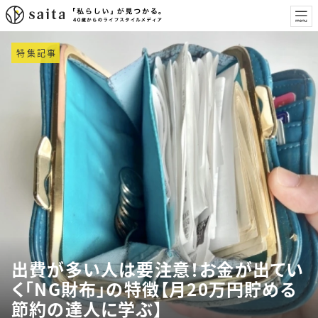
特集記事
出費が多い人は要注意！お金が出てい
く「NG財布」の特徴【月20万円貯める
節約の達人に学ぶ】