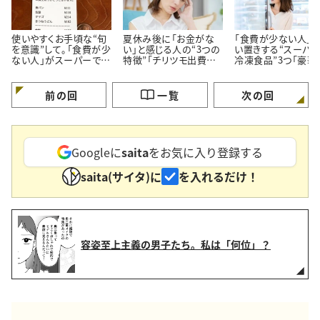
使いやすくお手頃な“旬
夏休み後に「お金がな
「食費が少ない人」
を意識”して。「食費が少
い」と感じる人の“3つの
い置きする“スーパ
ない人」がスーパーでよ
特徴”「チリツモ出費に
冷凍食品”3つ「豪華
く買う【3つの定番食材】
要注意」
見えてちゃんと節約
る」
前の回
一覧
次の回
Googleに
saita
をお気に入り登録する
saita(サイタ)に
を入れるだけ！
容姿至上主義の男子たち。私は「何位」？