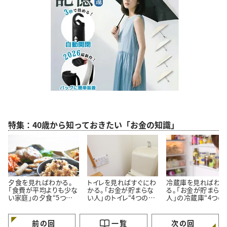
特集：40歳から知っておきたい「お金の知識」
夕食を見ればわかる。
トイレを見ればすぐにわ
冷蔵庫を見ればわ
「食費が平均よりも少な
かる。「お金が貯まらな
る。「お金が貯まらな
い家庭」の夕食“5つの
い人」のトイレ“4つの特
人」の冷蔵庫“4つの
特徴”
徴”
徴”
前の回
一覧
次の回