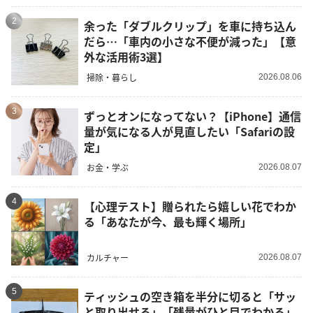
2
余った「ダブルクリップ」を車に持ち込ん
だら…「車内の小さな不便が減った」【意
外な活用術3選】
掃除・暮らし
2026.08.06
3
ずっとオンになってない？【iPhone】通信
量が気になる人が見直したい「Safariの設
定」
お金・学ぶ
2026.08.07
4
【心理テスト】贈られたら嬉しい花でわか
る「あなたが今、最も輝く場所」
カルチャー
2026.08.07
5
ティッシュの空き箱を半分に切ると「サッ
と取り出せる」「残量がひと目でわかる」