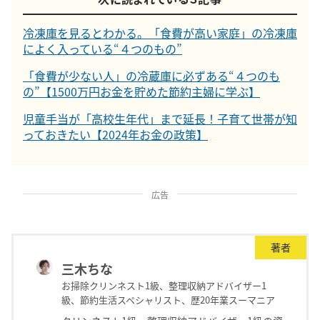
冷凍庫を見るとわかる。「食費が高い家庭」の冷凍庫
によく入っている“４つのもの”
「食費が少ない人」の冷蔵庫に必ずある“４つのも
の”【1500万円お金を貯めた節約主婦に学ぶ】
児童手当が「高校生年代」まで延長！子育て世帯が知
っておきたい【2024年お金の政策】
広告
著者
三木ちな
お掃除クリンネスト1級、整理収納アドバイザー1
級、節約生活スペシャリスト、歴20年業スーマニア