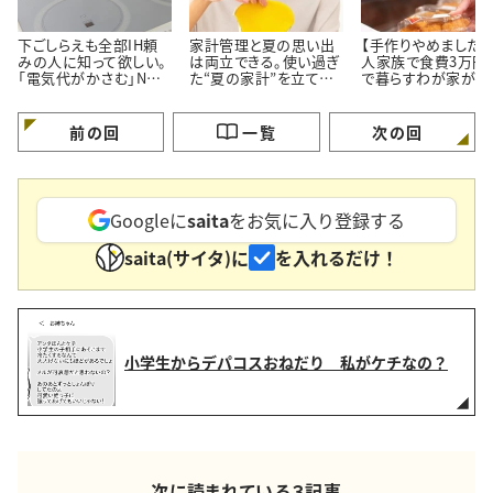
下ごしらえも全部IH頼
家計管理と夏の思い出
【手作りやめました】
みの人に知って欲しい。
は両立できる。使い過ぎ
人家族で食費3万円
「電気代がかさむ」NG
た“夏の家計”を立て直
で暮らすわが家が「
習慣3つと節電のコツ
す【3つのポイント】
ず市販品を買うメニ
3つ」
前の回
一覧
次の回
Googleに
saita
をお気に入り登録する
saita(サイタ)に
を入れるだけ！
小学生からデパコスおねだり 私がケチなの？
次に読まれている３記事