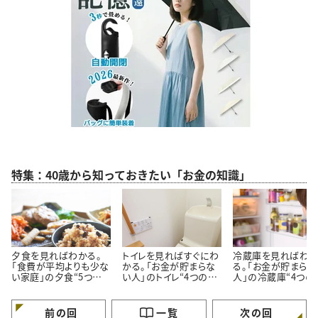
特集：40歳から知っておきたい「お金の知識」
夕食を見ればわかる。
トイレを見ればすぐにわ
冷蔵庫を見ればわ
「食費が平均よりも少な
かる。「お金が貯まらな
る。「お金が貯まらな
い家庭」の夕食“5つの
い人」のトイレ“4つの特
人」の冷蔵庫“4つの
特徴”
徴”
徴”
前の回
一覧
次の回