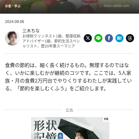
stock.adobe.com
お金・学ぶ
2024.09.06
三木ちな
お掃除クリンネスト1級、整理収納
アドバイザー1級、節約生活スペシ
ャリスト、歴20年業スーマニア
食費の節約は、細く長く続けるもの。無理するのではな
く、いかに楽しむかが継続のコツです。ここでは、5人家
族・月の食費2万円台でやりくりするわたしが実践してい
る、「節約を楽しむくふう」をご紹介します。
広告