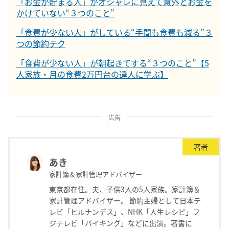
「お金が貯まる人」がオシャレに見えて意外とお金を
かけていない“３つのこと”
「食費が少ない人」がしている“手間も食費も減る”３
つの節約テク
「食費が少ない人」が朝起きてする“３つのこと”【5
人家族・月の食費2万円台の達人に学ぶ】
広告
著者
あき
家計簿＆家計管理アドバイザー
東京都在住。夫、子供3人の5人家族。家計簿＆
家計管理アドバイザー。 節約主婦として日本テ
レビ「ヒルナンデス」、NHK「人生レシピ」フ
ジテレビ「バイキング」などに出演。著書に