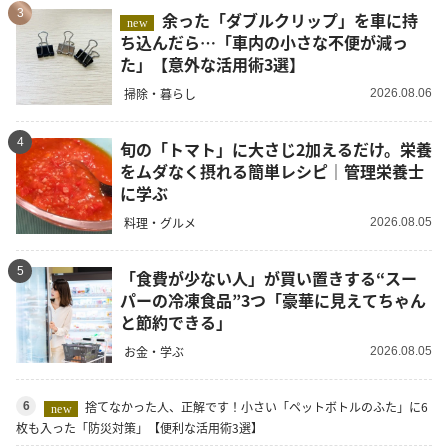
3
余った「ダブルクリップ」を車に持
new
ち込んだら…「車内の小さな不便が減っ
た」【意外な活用術3選】
掃除・暮らし
2026.08.06
4
旬の「トマト」に大さじ2加えるだけ。栄養
をムダなく摂れる簡単レシピ｜管理栄養士
に学ぶ
料理・グルメ
2026.08.05
5
「食費が少ない人」が買い置きする“スー
パーの冷凍食品”3つ「豪華に見えてちゃん
と節約できる」
お金・学ぶ
2026.08.05
捨てなかった人、正解です！小さい「ペットボトルのふた」に6
6
new
枚も入った「防災対策」【便利な活用術3選】