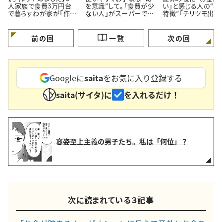
人家族で食費3万円台
を意識”して。「食費が少
い」と感じる人の“3
で暮らすわが家が「作ら
ない人」がスーパーでよ
特徴”「チリツモ出費
ず市販品を買うメニュー
く買う【3つの定番食材】
要注意」
3つ」
前の回
一覧
次の回
Googleに
saita
をお気に入り登録する
saita(サイタ)に
を入れるだけ！
容姿至上主義の男子たち。私は「何位」？
次に読まれている３記事