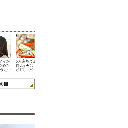
たママか
5人家族で1か月の“食
朝食を見ればわかる。
100均で買っ
やめた
費2万円台”。そんな私
「食費が平均よりも少な
20万円貯め
ようにな
が「スーパーで買わない
い家庭」の朝食“4つの
「リピートし
3つの食材」とは
特徴”
た100均グッ
の回