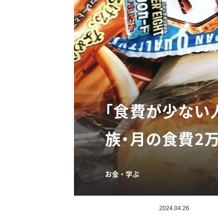
「食費が少ない
族・月の食費2
お金・学ぶ
2024.04.26