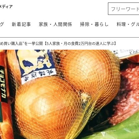
メディア
グ
新着記事
家族・人間関係
掃除・暮らし
料理・グ
め買い購入品”を一挙公開【5人家族・月の食費2万円台の達人に学ぶ】