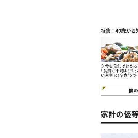
特集：40歳か
夕食を見ればわかる
「食費が平均よりも
い家庭」の夕食“5つ
特徴”
前
家計の優