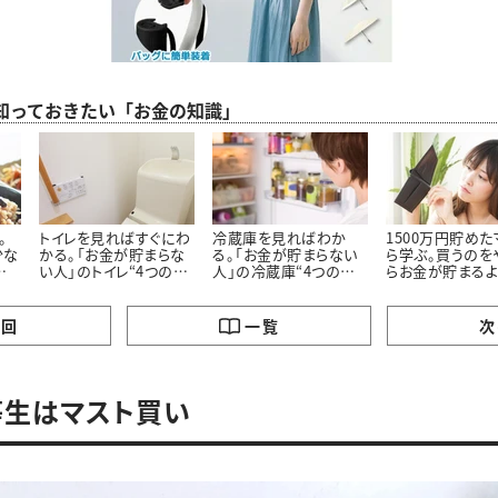
ら知っておきたい「お金の知識」
。
トイレを見ればすぐにわ
冷蔵庫を見ればわか
1500万円貯め
少な
かる。「お金が貯まらな
る。「お金が貯まらない
ら学ぶ。買うのを
の
い人」のトイレ“4つの特
人」の冷蔵庫“4つの特
らお金が貯まる
徴”
徴”
った「5つのモノ」
の回
一覧
次
等生はマスト買い