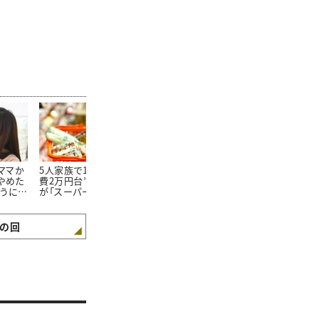
たママか
5人家族で1か月の“食
朝食を見ればわかる。
100均で買っ
やめた
費2万円台”。そんな私
「食費が平均よりも少な
20万円貯め
ようにな
が「スーパーで買わない
い家庭」の朝食“4つの
「リピートし
3つの食材」とは
特徴”
た100均グッ
の回