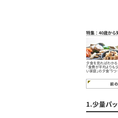
特集：40歳か
夕食を見ればわかる
「食費が平均よりも
い家庭」の夕食“5つ
特徴”
前
1.少量パ