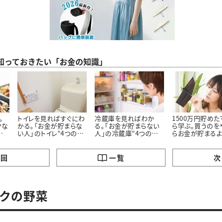
ら知っておきたい「お金の知識」
。
トイレを見ればすぐにわ
冷蔵庫を見ればわか
1500万円貯め
少な
かる。「お金が貯まらな
る。「お金が貯まらない
ら学ぶ。買うのを
の
い人」のトイレ“4つの特
人」の冷蔵庫“4つの特
らお金が貯まる
徴”
徴”
った「5つのモノ」
の回
一覧
次
ックの野菜