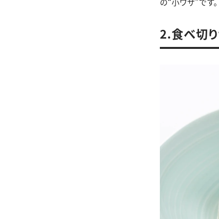
の“小ワザ”です
2.食べ切