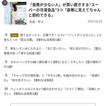
5
「食費が少ない人」が買い置きする“スー
パーの冷凍食品”3つ「豪華に見えてちゃん
と節約できる」
お金・学ぶ
2026.08.05
捨てなかった人、正解です！小さい「ペットボトルのふた」に6
6
new
枚も入った「防災対策」【便利な活用術3選】
桃をレモン水に入れると…「夫に言いたい」「見た目がきれい」【夏の
7
果物の知って得する知恵3選】
タオルハンカチの縦と横を縫うと便利になる！マネしたい【夏の便利ワ
8
ザ3選】
「チャック付き保存袋」と「タオル2枚」を組み合わせると…「快適だ
9
わ」「持ち歩きたい」【便利な活用術】
ペットボトルのふたを2つ組み合わせると「小さくて便利」「収納しや
10
すい」【便利な活用術3選】