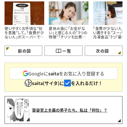
使いやすくお手頃な“旬
夏休み後に「お金がな
「食費が少ない人」
を意識”して。「食費が少
い」と感じる人の“3つの
い置きする“スーパ
ない人」がスーパーでよ
特徴”「チリツモ出費に
冷凍食品”3つ「豪華
く買う【3つの定番食材】
要注意」
見えてちゃんと節約
る」
前の回
一覧
次の回
Googleに
saita
をお気に入り登録する
saita(サイタ)に
を入れるだけ！
容姿至上主義の男子たち。私は「何位」？