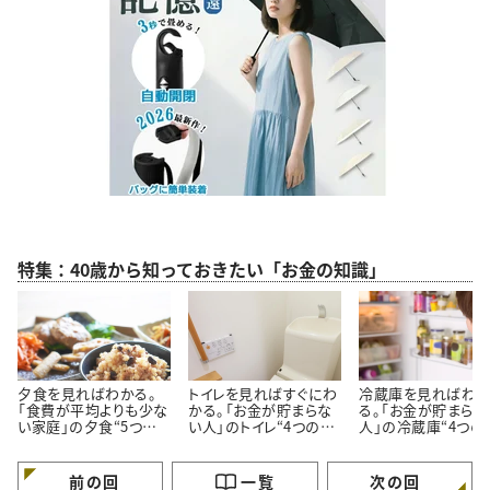
特集：40歳から知っておきたい「お金の知識」
夕食を見ればわかる。
トイレを見ればすぐにわ
冷蔵庫を見ればわ
「食費が平均よりも少な
かる。「お金が貯まらな
る。「お金が貯まらな
い家庭」の夕食“5つの
い人」のトイレ“4つの特
人」の冷蔵庫“4つの
特徴”
徴”
徴”
前の回
一覧
次の回