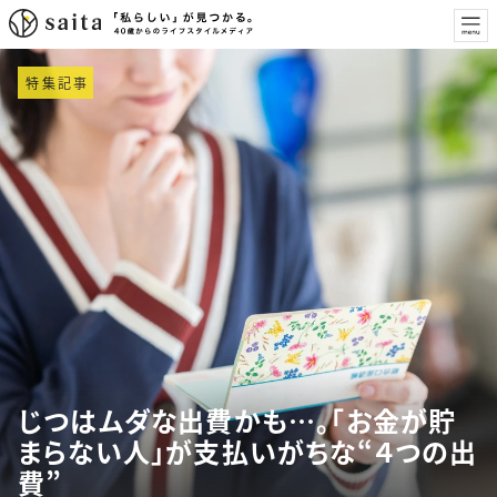
特集記事
じつはムダな出費かも…。「お金が貯
まらない人」が支払いがちな“４つの出
費”