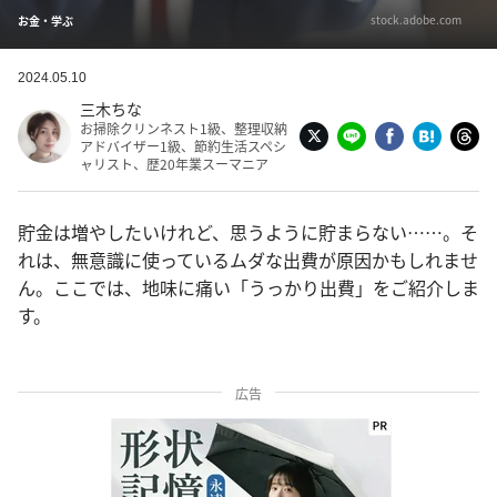
stock.adobe.com
お金・学ぶ
2024.05.10
三木ちな
お掃除クリンネスト1級、整理収納
アドバイザー1級、節約生活スペシ
ャリスト、歴20年業スーマニア
貯金は増やしたいけれど、思うように貯まらない……。そ
れは、無意識に使っているムダな出費が原因かもしれませ
ん。ここでは、地味に痛い「うっかり出費」をご紹介しま
す。
広告